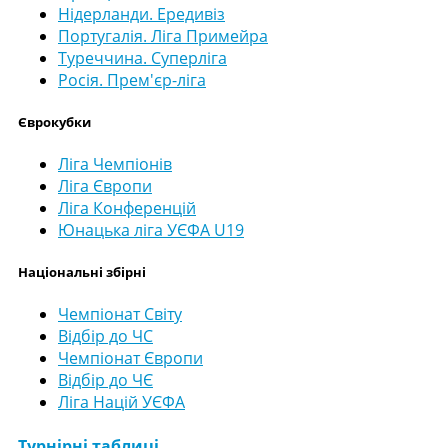
Нідерланди. Ередивіз
Португалія. Ліга Примейра
Туреччина. Суперліга
Росія. Прем'єр-ліга
Єврокубки
Ліга Чемпіонів
Ліга Європи
Ліга Конференцій
Юнацька ліга УЄФА U19
Національні збірні
Чемпіонат Світу
Відбір до ЧС
Чемпіонат Європи
Відбір до ЧЄ
Ліга Націй УЄФА
Турнірні таблиці