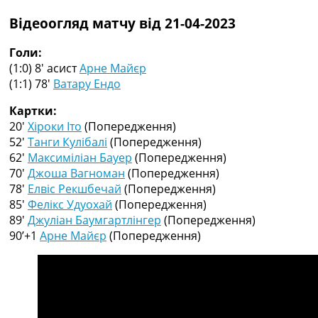
Рейтинг ФІФА
Відеоогляд матчу від 21-04-2023
Телепрограма
RU
Голи:
UA
(1:0) 8′
асист
Арне Майєр
(1:1) 78′
Ватару Ендо
Categories
Картки:
Головна
20′
Хіроки Іто
(Попередження)
Новини футболу
52′
Танги Кулібалі
(Попередження)
Відео
62′
Максиміліан Бауер
(Попередження)
Новини футболу України
70′
Джоша Вагноман
(Попередження)
Футбольні трансфери
78′
Елвіс Рекшбечай
(Попередження)
Останні коментарі
85′
Фелікс Удуохай
(Попередження)
Конкурс прогнозів
89′
Джуліан Баумгартлінгер
(Попередження)
Логін
90’+1
Арне Майєр
(Попередження)
Рейтінги
Правила
Колективний прогноз
Турніри
Чемпіонат Світу