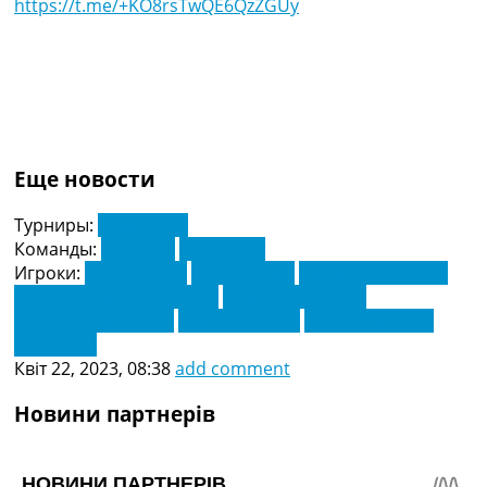
https://t.me/+KO8rsTwQE6QzZGUy
Еще новости
Турниры:
Бундесліга
Команды:
Аугсбург
Штуттгарт
Игроки:
Арне Майєр
Ватару Ендо
Джоша Вагноман
Джуліан Баумгартлінгер
Елвіс Рекшбечай
Максиміліан Бауер
Танги Кулібалі
Фелікс Удуохай
Хіроки Іто
Квіт 22, 2023, 08:38
add comment
Новини партнерів