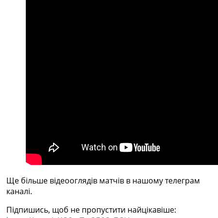
Україна. Прем’єр-Ліга
Україна. Перша Ліга
Ліга Чемпіонів
Англія. Прем’єр-Ліга
Іспанія. Ла Ліга
Ще Турніри >>>
Таблиці
Чемпіонат Світу. Турнирні таблиці
Таблиця УПЛ
Перша Ліга
Таблиця АПЛ
Таблиця Ла Ліги
Таблиця Ліги Чемпіонів
Всі таблиці >>>
Рейтинги
Рейтинг країн УЄФА
Рейтинг клубів УЄФА
Ще більше відеооглядів матчів в нашому телеграм
Рейтинг ФІФА
каналі.
Телепрограма
Підпишись, щоб не пропустити найцікавіше: