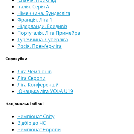
Іспанія. Приклад
Італія. Серія А
Німеччина. Бундесліга
Франція. Ліга 1
Нідерланди. Ередивіз
Португалія. Ліга Примейра
Туреччина. Суперліга
Росія. Прем'єр-ліга
Єврокубки
Ліга Чемпіонів
Ліга Європи
Ліга Конференцій
Юнацька ліга УЄФА U19
Національні збірні
Чемпіонат Світу
Відбір до ЧС
Чемпіонат Європи