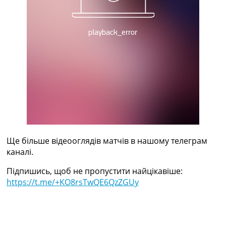
Рейтинг ФІФА
Телепрограма
RU
UA
Categories
Головна
Новини футболу
Відео
Новини футболу України
Футбольні трансфери
Ще більше відеооглядів матчів в нашому телеграм
Останні коментарі
каналі.
Конкурс прогнозів
Логін
Підпишись, щоб не пропустити найцікавіше:
Рейтінги
https://t.me/+KO8rsTwQE6QzZGUy
Правила
Колективний прогноз
Турніри
Чемпіонат Світу