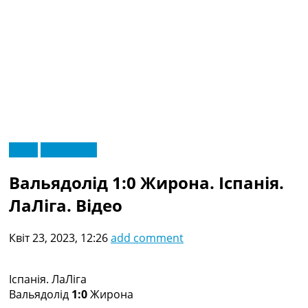
RU
Відео
Ексклюзив
UA
Головна
Меню
Вальядолід 1:0 Жирона. Іспанія.
Новини футболу
Відео
ЛаЛіга. Відео
Новини футболу України
Футбольні трансфери
Квіт 23, 2023, 12:26
add comment
Останні коментарі
Конкурс прогнозів
Логін
Іспанія. ЛаЛіга
Рейтінги
Вальядолід
1:0
Жирона
Правила