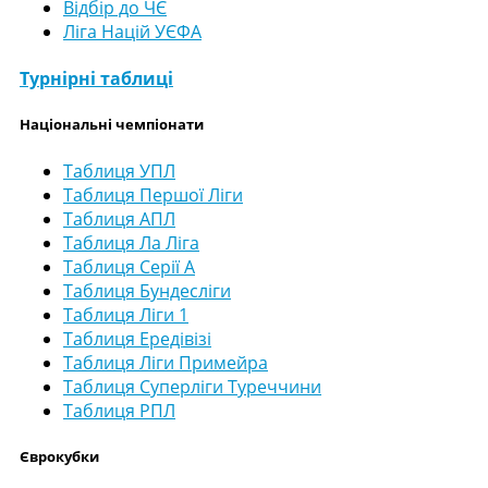
Відбір до ЧЄ
Ліга Націй УЄФА
Турнірні таблиці
Національні чемпіонати
Таблиця УПЛ
Таблиця Першої Ліги
Таблиця АПЛ
Таблиця Ла Ліга
Таблиця Серії А
Таблиця Бундесліги
Таблиця Ліги 1
Таблиця Ередівізі
Таблиця Ліги Примейра
Таблиця Суперліги Туреччини
Таблиця РПЛ
Єврокубки