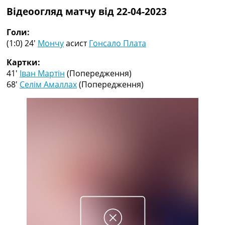
Колективний прогноз
Відеоогляд матчу від 22-04-2023
Турніри
Чемпіонат Світу
Голи:
Україна. Прем’єр-Ліга
(1:0) 24′
Мончу
асист
Гонсало Плата
Україна. Перша Ліга
Картки:
Ліга Чемпіонів
41′
Іван Мартін
(Попередження)
Англія. Прем’єр-Ліга
68′
Селім Амаллах
(Попередження)
Іспанія. Ла Ліга
Ще Турніри >>>
Таблиці
Чемпіонат Світу. Турнирні таблиці
Таблиця УПЛ
Перша Ліга
Таблиця АПЛ
Таблиця Ла Ліги
Таблиця Ліги Чемпіонів
Всі таблиці >>>
Рейтинги
Рейтинг країн УЄФА
Рейтинг клубів УЄФА