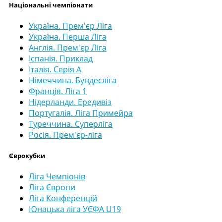
Національні чемпіонати
Україна. Прем'єр Ліга
Україна. Перша Ліга
Англія. Прем'єр Ліга
Іспанія. Приклад
Італія. Серія А
Німеччина. Бундесліга
Франція. Ліга 1
Нідерланди. Ередивіз
Португалія. Ліга Примейра
Туреччина. Суперліга
Росія. Прем'єр-ліга
Єврокубки
Ліга Чемпіонів
Ліга Європи
Ліга Конференцій
Юнацька ліга УЄФА U19