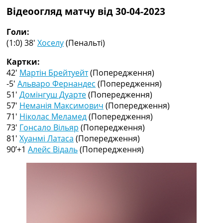
Колективний прогноз
Відеоогляд матчу від 30-04-2023
Турніри
Чемпіонат Світу
Голи:
Україна. Прем’єр-Ліга
(1:0) 38′
Хоселу
(Пенальті)
Україна. Перша Ліга
Картки:
Ліга Чемпіонів
42′
Мартін Брейтуейт
(Попередження)
Англія. Прем’єр-Ліга
-5′
Альваро Фернандес
(Попередження)
Іспанія. Ла Ліга
51′
Домінгуш Дуарте
(Попередження)
Ще Турніри >>>
57′
Неманія Максимович
(Попередження)
Таблиці
71′
Ніколас Меламед
(Попередження)
Чемпіонат Світу. Турнирні таблиці
73′
Гонсало Вільяр
(Попередження)
Таблиця УПЛ
81′
Хуанмі Латаса
(Попередження)
Перша Ліга
90’+1
Алейс Відаль
(Попередження)
Таблиця АПЛ
Таблиця Ла Ліги
Таблиця Ліги Чемпіонів
Всі таблиці >>>
Рейтинги
Рейтинг країн УЄФА
Рейтинг клубів УЄФА