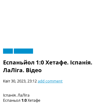
RU
Відео
Ексклюзив
UA
Головна
Меню
Еспаньйол 1:0 Хетафе. Іспанія.
Новини футболу
Відео
ЛаЛіга. Відео
Новини футболу України
Футбольні трансфери
Квіт 30, 2023, 23:12
add comment
Останні коментарі
Конкурс прогнозів
Логін
Іспанія. ЛаЛіга
Рейтінги
Еспаньол
1:0
Хетафе
Правила