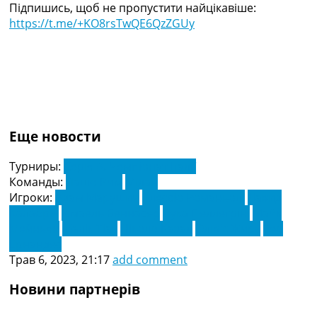
Підпишись, щоб не пропустити найцікавіше:
https://t.me/+KO8rsTwQE6QzZGUy
Еще новости
Турниры:
Серія А. Чемпіонат Італії
Команды:
Лаціо Рим
Мілан
Игроки:
Адам Марушич
Алессіо Романьолі
Давид
Калабрія
Ісмаель Беннасер
Лука Пеллегріні
Майк
Мейньян
Малік Тіау
Ніколо Казал
Олів'є Жиру
Тео
Ернандес
Трав 6, 2023, 21:17
add comment
Новини партнерів