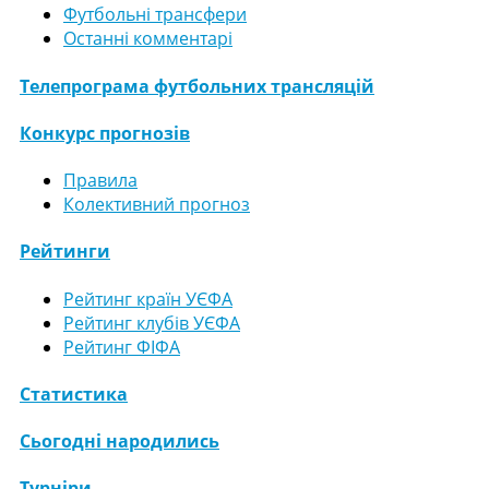
Футбольні трансфери
Останні комментарі
Телепрограма футбольних трансляцій
Конкурс прогнозів
Правила
Колективний прогноз
Рейтинги
Рейтинг країн УЄФА
Рейтинг клубів УЄФА
Рейтинг ФІФА
Статистика
Сьогодні народились
Турніри