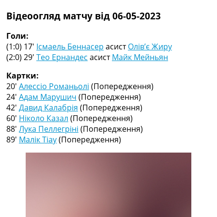
Рейтинг ФІФА
Відеоогляд матчу від 06-05-2023
Телепрограма
RU
Голи:
UA
(1:0) 17′
Ісмаель Беннасер
асист
Олів’є Жиру
(2:0) 29′
Тео Ернандес
асист
Майк Мейньян
Categories
Картки:
Головна
20′
Алессіо Романьолі
(Попередження)
Новини футболу
24′
Адам Марушич
(Попередження)
Відео
42′
Давид Калабрія
(Попередження)
Новини футболу України
60′
Ніколо Казал
(Попередження)
Футбольні трансфери
88′
Лука Пеллегріні
(Попередження)
Останні коментарі
89′
Малік Тіау
(Попередження)
Конкурс прогнозів
Логін
Рейтінги
Правила
Колективний прогноз
Турніри
Чемпіонат Світу