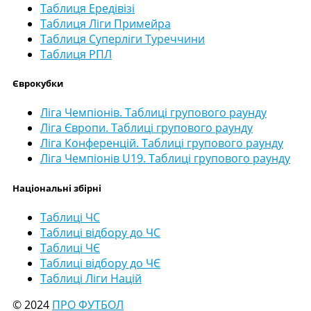
Таблиця Ередівізі
Таблиця Ліги Примейра
Таблиця Суперліги Туреччини
Таблиця РПЛ
Єврокубки
Ліга Чемпіонів. Таблиці групового раунду
Ліга Європи. Таблиці групового раунду
Ліга Конференцій. Таблиці групового раунду
Ліга Чемпіонів U19. Таблиці групового раунду
Національні збірні
Таблиці ЧС
Таблиці відбору до ЧС
Таблиці ЧЄ
Таблиці відбору до ЧЄ
Таблиці Ліги Націй
© 2024
ПРО ФУТБОЛ