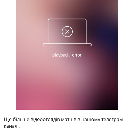
Україна. Прем’єр-Ліга
Україна. Перша Ліга
Ліга Чемпіонів
Англія. Прем’єр-Ліга
Іспанія. Ла Ліга
Ще Турніри >>>
Таблиці
Чемпіонат Світу. Турнирні таблиці
Таблиця УПЛ
Перша Ліга
Таблиця АПЛ
Таблиця Ла Ліги
Таблиця Ліги Чемпіонів
Всі таблиці >>>
Рейтинги
Рейтинг країн УЄФА
Рейтинг клубів УЄФА
Рейтинг ФІФА
Ще більше відеооглядів матчів в нашому телеграм
Телепрограма
каналі.