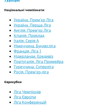
Національні чемпіонати
Україна. Прем'єр Ліга
Україна. Перша Ліга
Англія. Прем'єр Ліга
Іспанія. Приклад
Італія. Серія А
Німеччина. Бундесліга
Франція. Ліга 1
Нідерланди. Ередивіз
Португалія. Ліга Примейра
Туреччина. Суперліга
Росія. Прем'єр-ліга
Єврокубки
Ліга Чемпіонів
Ліга Європи
Ліга Конференцій