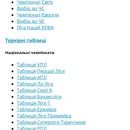
Чемпіонат Світу
Відбір до ЧС
Чемпіонат Європи
Відбір до ЧЄ
Ліга Націй УЄФА
Турнірні таблиці
Національні чемпіонати
Таблиця УПЛ
Таблиця Першої Ліги
Таблиця АПЛ
Таблиця Ла Ліга
Таблиця Серії А
Таблиця Бундесліги
Таблиця Ліги 1
Таблиця Ередівізі
Таблиця Ліги Примейра
Таблиця Суперліги Туреччини
Таблиця РПЛ