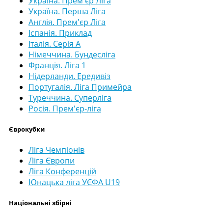
Україна. Прем'єр Ліга
Україна. Перша Ліга
Англія. Прем'єр Ліга
Іспанія. Приклад
Італія. Серія А
Німеччина. Бундесліга
Франція. Ліга 1
Нідерланди. Ередивіз
Португалія. Ліга Примейра
Туреччина. Суперліга
Росія. Прем'єр-ліга
Єврокубки
Ліга Чемпіонів
Ліга Європи
Ліга Конференцій
Юнацька ліга УЄФА U19
Національні збірні