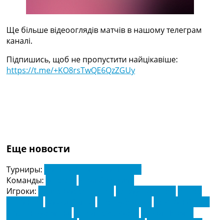
Ще більше відеооглядів матчів в нашому телеграм
каналі.
Підпишись, щоб не пропустити найцікавіше:
https://t.me/+KO8rsTwQE6QzZGUy
Еще новости
Турниры:
Ла Ліга. Чемпіонат Іспанії
Команды:
Жирона
Реал Сосьєдад
Игроки:
Андер Барренетчеа
Арнау Мартінес
Віктор
Циганков
Давид Сільва
Ігор Зубельдія
Крістіан Стуані
Мартін Зубіменді
Мікель Оярзабал
Оріоль Ромеу