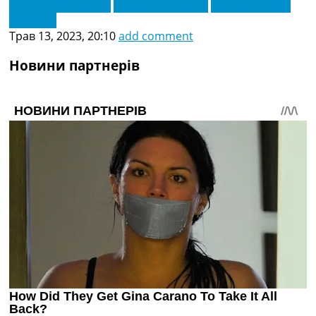
Робін Ле Норманд
Родріго Рікельме
Такефуса Кубо
Ян Коуту
Трав 13, 2023, 20:10
add comment
Новини партнерів