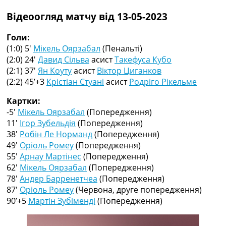
Рейтинг ФІФА
Відеоогляд матчу від 13-05-2023
Телепрограма
RU
Голи:
UA
(1:0) 5′
Мікель Оярзабал
(Пенальті)
(2:0) 24′
Давид Сільва
асист
Такефуса Кубо
Categories
(2:1) 37′
Ян Коуту
асист
Віктор Циганков
(2:2) 45’+3
Крістіан Стуані
асист
Родріго Рікельме
Головна
Новини футболу
Картки:
Відео
-5′
Мікель Оярзабал
(Попередження)
Новини футболу України
11′
Ігор Зубельдія
(Попередження)
Футбольні трансфери
38′
Робін Ле Норманд
(Попередження)
Останні коментарі
49′
Оріоль Ромеу
(Попередження)
Конкурс прогнозів
55′
Арнау Мартінес
(Попередження)
Логін
62′
Мікель Оярзабал
(Попередження)
Рейтінги
78′
Андер Барренетчеа
(Попередження)
Правила
87′
Оріоль Ромеу
(Червона, друге попередження)
Колективний прогноз
90’+5
Мартін Зубіменді
(Попередження)
Турніри
Чемпіонат Світу