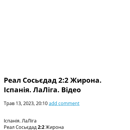
Колективний прогноз
Турніри
Чемпіонат Світу
Україна. Прем’єр-Ліга
Україна. Перша Ліга
Ліга Чемпіонів
Англія. Прем’єр-Ліга
Іспанія. Ла Ліга
Ще Турніри >>>
Таблиці
Чемпіонат Світу. Турнирні таблиці
Таблиця УПЛ
Реал Сосьєдад 2:2 Жирона.
Перша Ліга
Іспанія. ЛаЛіга. Відео
Таблиця АПЛ
Таблиця Ла Ліги
Таблиця Ліги Чемпіонів
Трав 13, 2023, 20:10
add comment
Всі таблиці >>>
Рейтинги
Рейтинг країн УЄФА
Іспанія. ЛаЛіга
Рейтинг клубів УЄФА
Реал Сосьєдад
2:2
Жирона