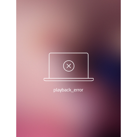
Україна. Прем’єр-Ліга
Україна. Перша Ліга
Ліга Чемпіонів
Англія. Прем’єр-Ліга
Іспанія. Ла Ліга
Ще Турніри >>>
Таблиці
Чемпіонат Світу. Турнирні таблиці
Таблиця УПЛ
Перша Ліга
Таблиця АПЛ
Таблиця Ла Ліги
Таблиця Ліги Чемпіонів
Всі таблиці >>>
Рейтинги
Рейтинг країн УЄФА
Рейтинг клубів УЄФА
Рейтинг ФІФА
Телепрограма