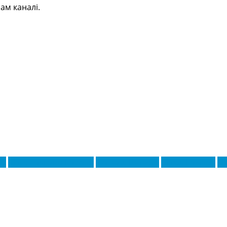
ам каналі.
ьє
Максиміліано Кафриз
Матеуш Ветеска
Махді Камара
М