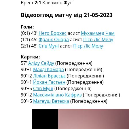
Брест
2:1
Клермон Фут
Турніри
Чемпіонат Світу
Відеоогляд матчу від 21-05-2023
Україна. Прем’єр-Ліга
Україна. Перша Ліга
Голи:
Ліга Чемпіонів
(0:1) 43′
Нето Борхес
асист
Мухаммед Чам
Англія. Прем’єр-Ліга
(1:1) 45′
Франк Онора
асист
П’єр Ліс Мелу
Іспанія. Ла Ліга
(2:1) 48′
Стів Муні
асист
П’єр Ліс Мелу
Ще Турніри >>>
Таблиці
Картки:
Чемпіонат Світу. Турнирні таблиці
57′
Аліду Сейду
(Попередження)
Таблиця УПЛ
90’+1
Махді Камара
(Попередження)
Перша Ліга
90’+2
Ліліан Брассьє
(Попередження)
Таблиця АПЛ
90’+1
Йохан Гастьєн
(Попередження)
Таблиця Ла Ліги
90’+5
Стів Муні
(Попередження)
Таблиця Ліги Чемпіонів
90’+2
Максиміліано Кафриз
(Попередження)
Всі таблиці >>>
90’+5
Матеуш Ветеска
(Попередження)
Рейтинги
Рейтинг країн УЄФА
Рейтинг клубів УЄФА
Рейтинг ФІФА