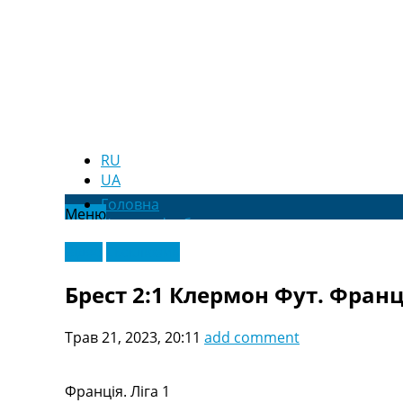
RU
UA
Головна
Меню
Новини футболу
Відео
Відео
Ексклюзив
Новини футболу України
Футбольні трансфери
Брест 2:1 Клермон Фут. Франція
Останні коментарі
Конкурс прогнозів
Трав 21, 2023, 20:11
add comment
Логін
Рейтінги
Правила
Франція. Ліга 1
Колективний прогноз