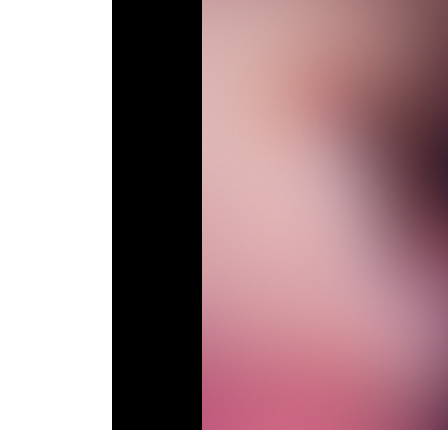
Телепрограма
RU
UA
Categories
Головна
Новини футболу
Відео
Новини футболу України
Футбольні трансфери
Останні коментарі
Конкурс прогнозів
Логін
Рейтінги
Правила
Колективний прогноз
Турніри
Чемпіонат Світу
Україна. Прем’єр-Ліга