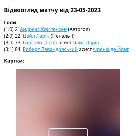
Рейтинг ФІФА
Відеоогляд матчу від 23-05-2023
Телепрограма
RU
Голи:
UA
(1:0) 2′
Андреас Крістенсен
(Автогол)
(2:0) 22′
Цайл Ларін
(Пенальті)
Categories
(3:0) 73′
Гонсало Плата
асист
Цайл Ларін
(3:1) 84′
Роберт Левандовський
асист
Френкі де Йонг
Головна
Новини футболу
Картки:
Відео
Новини футболу України
Футбольні трансфери
Останні коментарі
Конкурс прогнозів
Логін
Рейтінги
Правила
Колективний прогноз
Турніри
Чемпіонат Світу