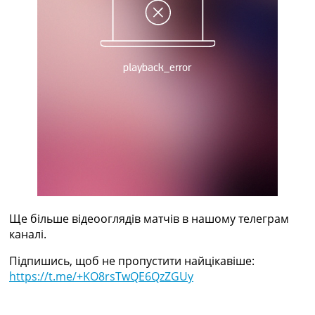
Україна. Прем’єр-Ліга
Україна. Перша Ліга
Ліга Чемпіонів
Англія. Прем’єр-Ліга
Іспанія. Ла Ліга
Ще Турніри >>>
Таблиці
Чемпіонат Світу. Турнирні таблиці
Таблиця УПЛ
Перша Ліга
Таблиця АПЛ
Таблиця Ла Ліги
Таблиця Ліги Чемпіонів
Всі таблиці >>>
Ще більше відеооглядів матчів в нашому телеграм
Рейтинги
каналі.
Рейтинг країн УЄФА
Рейтинг клубів УЄФА
Підпишись, щоб не пропустити найцікавіше:
Рейтинг ФІФА
https://t.me/+KO8rsTwQE6QzZGUy
Телепрограма