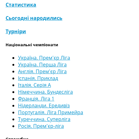
Статистика
Сьогодні народились
Турніри
Національні чемпіонати
Україна. Прем'єр Ліга
Україна. Перша Ліга
Англія. Прем'єр Ліга
Іспанія. Приклад
Італія. Серія А
Німеччина. Бундесліга
Франція. Ліга 1
Нідерланди. Ередивіз
Португалія. Ліга Примейра
Туреччина. Суперліга
Росія. Прем'єр-ліга
Єврокубки