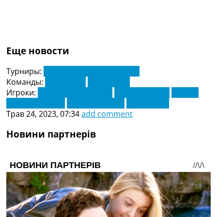
Еще новости
Турниры:
Ла Ліга. Чемпіонат Іспанії
Команды:
Барселона
Вальядолід
Игроки:
Андреас Крістенсен
Гонсало Плата
Роберт
Левандовський
Френкі де Йонг
Цайл Ларін
Трав 24, 2023, 07:34
add comment
Новини партнерів