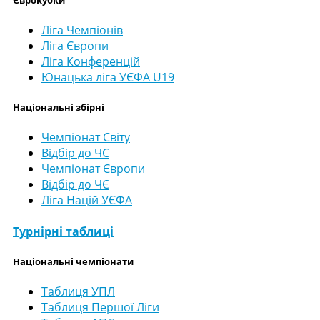
Ліга Чемпіонів
Ліга Європи
Ліга Конференцій
Юнацька ліга УЄФА U19
Національні збірні
Чемпіонат Світу
Відбір до ЧС
Чемпіонат Європи
Відбір до ЧЄ
Ліга Націй УЄФА
Турнірні таблиці
Національні чемпіонати
Таблиця УПЛ
Таблиця Першої Ліги