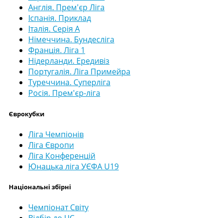
Англія. Прем'єр Ліга
Іспанія. Приклад
Італія. Серія А
Німеччина. Бундесліга
Франція. Ліга 1
Нідерланди. Ередивіз
Португалія. Ліга Примейра
Туреччина. Суперліга
Росія. Прем'єр-ліга
Єврокубки
Ліга Чемпіонів
Ліга Європи
Ліга Конференцій
Юнацька ліга УЄФА U19
Національні збірні
Чемпіонат Світу