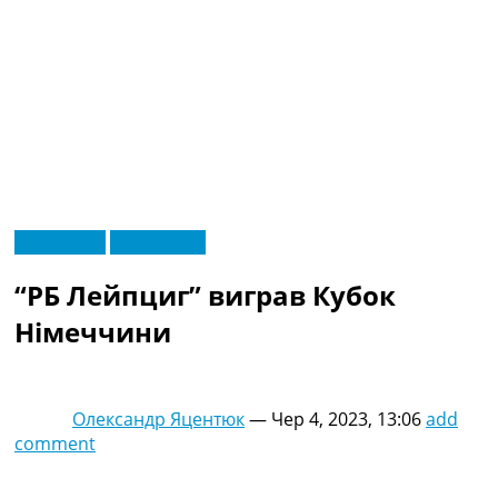
RU
Ексклюзив
Німеччина
UA
Головна
Меню
“РБ Лейпциг” виграв Кубок
Новини футболу
Відео
Німеччини
Новини футболу України
Футбольні трансфери
Останні коментарі
Олександр Яцентюк
—
Чер 4, 2023, 13:06
add
Конкурс прогнозів
comment
Логін
Рейтінги
Правила