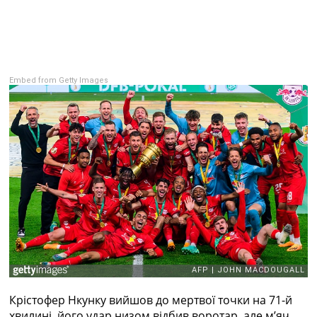
Рейтинг ФІФА
Телепрограма
RU
UA
Embed from Getty Images
Categories
Головна
Новини футболу
Відео
Новини футболу України
Футбольні трансфери
Останні коментарі
Конкурс прогнозів
Логін
Рейтінги
Правила
Колективний прогноз
Турніри
Крістофер Нкунку вийшов до мертвої точки на 71-й
Чемпіонат Світу
хвилині, його удар низом відбив воротар, але м’яч