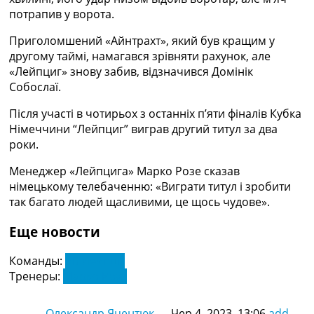
Україна. Прем’єр-Ліга
потрапив у ворота.
Україна. Перша Ліга
Приголомшений «Айнтрахт», який був кращим у
Ліга Чемпіонів
другому таймі, намагався зрівняти рахунок, але
Англія. Прем’єр-Ліга
«Лейпциг» знову забив, відзначився Домінік
Іспанія. Ла Ліга
Собослаї.
Ще Турніри >>>
Таблиці
Після участі в чотирьох з останніх п’яти фіналів Кубка
Чемпіонат Світу. Турнирні таблиці
Німеччини “Лейпциг” виграв другий титул за два
Таблиця УПЛ
роки.
Перша Ліга
Таблиця АПЛ
Менеджер «Лейпцига» Марко Розе сказав
Таблиця Ла Ліги
німецькому телебаченню: «Виграти титул і зробити
Таблиця Ліги Чемпіонів
так багато людей щасливими, це щось чудове».
Всі таблиці >>>
Рейтинги
Еще новости
Рейтинг країн УЄФА
Рейтинг клубів УЄФА
Команды:
РБ Лейпціг
Рейтинг ФІФА
Тренеры:
Марко Роуз
Телепрограма
Олександр Яцентюк
—
Чер 4, 2023, 13:06
add