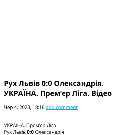
Колективний прогноз
Турніри
Чемпіонат Світу
Україна. Прем’єр-Ліга
Україна. Перша Ліга
Ліга Чемпіонів
Англія. Прем’єр-Ліга
Іспанія. Ла Ліга
Ще Турніри >>>
Таблиці
Чемпіонат Світу. Турнирні таблиці
Таблиця УПЛ
Рух Львів 0:0 Олександрія.
Перша Ліга
УКРАЇНА. Прем’єр Ліга. Відео
Таблиця АПЛ
Таблиця Ла Ліги
Таблиця Ліги Чемпіонів
Чер 4, 2023, 18:16
add comment
Всі таблиці >>>
Рейтинги
Рейтинг країн УЄФА
УКРАЇНА. Прем’єр Ліга
Рейтинг клубів УЄФА
Рух Львів
0:0
Олександрія