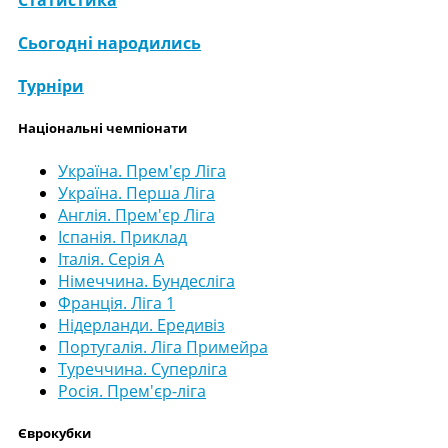
Сьогодні народились
Турніри
Національні чемпіонати
Україна. Прем'єр Ліга
Україна. Перша Ліга
Англія. Прем'єр Ліга
Іспанія. Приклад
Італія. Серія А
Німеччина. Бундесліга
Франція. Ліга 1
Нідерланди. Ередивіз
Португалія. Ліга Примейра
Туреччина. Суперліга
Росія. Прем'єр-ліга
Єврокубки