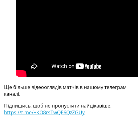
Україна. Прем’єр-Ліга
Україна. Перша Ліга
Ліга Чемпіонів
Англія. Прем’єр-Ліга
Іспанія. Ла Ліга
Ще Турніри >>>
Таблиці
Чемпіонат Світу. Турнирні таблиці
Таблиця УПЛ
Перша Ліга
Таблиця АПЛ
Таблиця Ла Ліги
Таблиця Ліги Чемпіонів
Ще більше відеооглядів матчів в нашому телеграм
Всі таблиці >>>
каналі.
Рейтинги
Підпишись, щоб не пропустити найцікавіше:
Рейтинг країн УЄФА
https://t.me/+KO8rsTwQE6QzZGUy
Рейтинг клубів УЄФА
Рейтинг ФІФА
Телепрограма