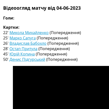
Рейтинг ФІФА
Відеоогляд матчу від 04-06-2023
Телепрограма
RU
Голи:
UA
Картки:
Categories
22′
Микола Михайленко
(Попередження)
25′
Марко Сапуга
(Попередження)
Головна
26′
Владислав Бабохло
(Попередження)
Новини футболу
28′
Остап Притула
(Попередження)
Відео
45′
Юрій Копина
(Попередження)
Новини футболу України
50′
Денис Підгурський
(Попередження)
Футбольні трансфери
Останні коментарі
Конкурс прогнозів
Логін
Рейтінги
Правила
Колективний прогноз
Турніри
Чемпіонат Світу