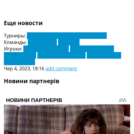
Еще новости
Турниры:
Чемпіонат України з футболу. УПЛ
Команды:
Олександрія
Рух Львів
Игроки:
Владислав Бабохло
Денис Підгурський
Марко Сапуга
Микола Михайленко
Остап Притула
Юрій Копина
Чер 4, 2023, 18:16
add comment
Новини партнерів