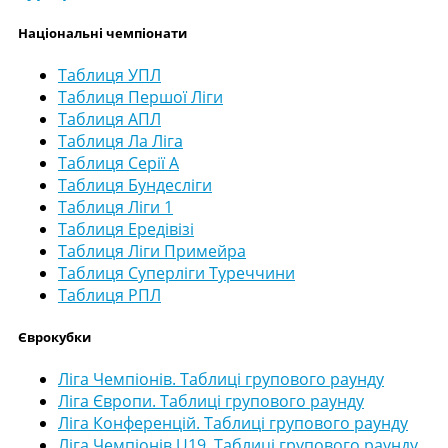
Національні чемпіонати
Таблиця УПЛ
Таблиця Першої Ліги
Таблиця АПЛ
Таблиця Ла Ліга
Таблиця Серії А
Таблиця Бундесліги
Таблиця Ліги 1
Таблиця Ередівізі
Таблиця Ліги Примейра
Таблиця Суперліги Туреччини
Таблиця РПЛ
Єврокубки
Ліга Чемпіонів. Таблиці групового раунду
Ліга Європи. Таблиці групового раунду
Ліга Конференцій. Таблиці групового раунду
Ліга Чемпіонів U19. Таблиці групового раунду