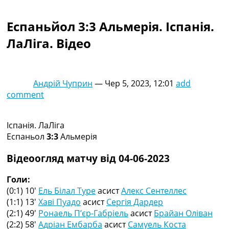
Колективний прогноз
Турніри
Еспаньйол 3:3 Альмерія. Іспанія.
Чемпіонат Світу
ЛаЛіга. Відео
Україна. Прем’єр-Ліга
Україна. Перша Ліга
Ліга Чемпіонів
Англія. Прем’єр-Ліга
Андрій Чуприн
—
Чер 5, 2023, 12:01
add
Іспанія. Ла Ліга
comment
Ще Турніри >>>
Таблиці
Чемпіонат Світу. Турнирні таблиці
Іспанія. ЛаЛіга
Таблиця УПЛ
Еспаньол
3:3
Альмерія
Перша Ліга
Таблиця АПЛ
Відеоогляд матчу від 04-06-2023
Таблиця Ла Ліги
Таблиця Ліги Чемпіонів
Голи:
Всі таблиці >>>
(0:1) 10′
Ель Білал Туре
асист
Алекс Сентеллес
Рейтинги
(1:1) 13′
Хаві Пуадо
асист
Сергія Дардер
Рейтинг країн УЄФА
(2:1) 49′
Ронаель П’єр-Габріель
асист
Брайан Оліван
Рейтинг клубів УЄФА
(2:2) 58′
Адріан Ембарба
асист
Самуель Коста