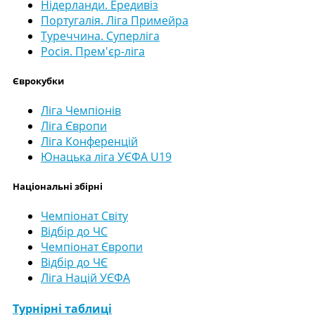
Нідерланди. Ередивіз
Португалія. Ліга Примейра
Туреччина. Суперліга
Росія. Прем'єр-ліга
Єврокубки
Ліга Чемпіонів
Ліга Європи
Ліга Конференцій
Юнацька ліга УЄФА U19
Національні збірні
Чемпіонат Світу
Відбір до ЧС
Чемпіонат Європи
Відбір до ЧЄ
Ліга Націй УЄФА
Турнірні таблиці