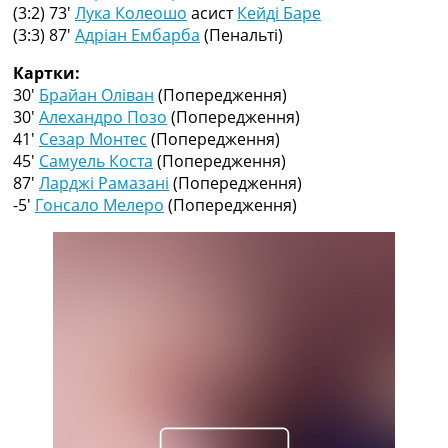
Рейтинг ФІФА
(3:2) 73′
Лука Колеошо
асист
Кейді Баре
Телепрограма
(3:3) 87′
Адріан Ембарба
(Пенальті)
RU
Картки:
UA
30′
Брайан Оліван
(Попередження)
30′
Алехандро Позо
(Попередження)
Categories
41′
Сезар Монтес
(Попередження)
45′
Самуель Коста
(Попередження)
Головна
87′
Ларджі Рамазані
(Попередження)
Новини футболу
-5′
Гонсало Мелеро
(Попередження)
Відео
Новини футболу України
Футбольні трансфери
Останні коментарі
Конкурс прогнозів
Логін
Рейтінги
Правила
Колективний прогноз
Турніри
Чемпіонат Світу