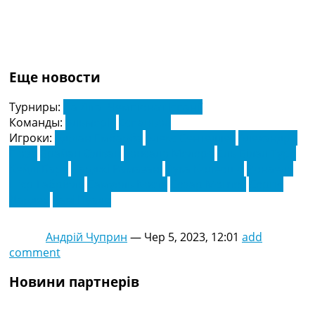
Еще новости
Турниры:
Ла Ліга. Чемпіонат Іспанії
Команды:
Альмерія
Еспаньол
Игроки:
Адріан Ембарба
Алекс Сентеллес
Алехандро
Позо
Брайан Оліван
Гонсало Мелеро
Ель Білал Туре
Кейді Баре
Ларджі Рамазані
Лука Колеошо
Ронаель
П'єр-Габріель
Самуель Коста
Сезар Монтес
Сергія
Дардер
Хаві Пуадо
Андрій Чуприн
—
Чер 5, 2023, 12:01
add
comment
Новини партнерів