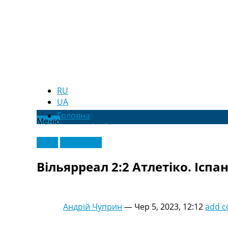
RU
UA
Головна
Меню
Новини футболу
Відео
Відео
Ексклюзив
Новини футболу України
Футбольні трансфери
Вільярреал 2:2 Атлетіко. Іспан
Останні коментарі
Конкурс прогнозів
Логін
Рейтінги
Андрій Чуприн
—
Чер 5, 2023, 12:12
add 
Правила
Колективний прогноз