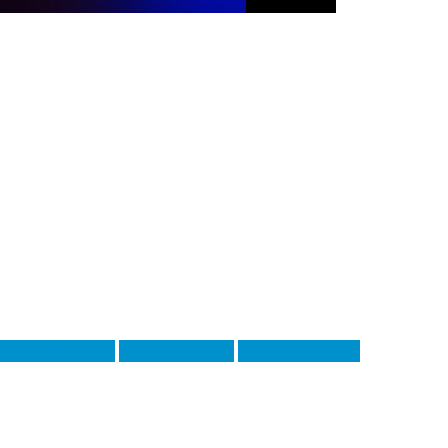
іколас Джексон
Пабло Барріос
Хорхе Паскуаль