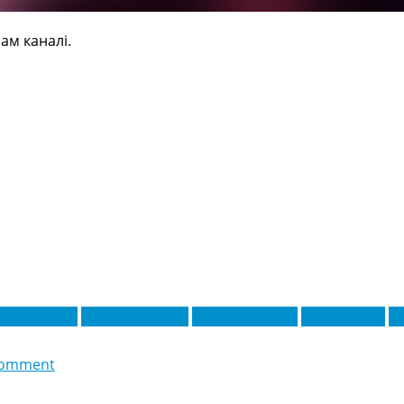
ам каналі.
рто Морено
Антуан Грізман
Анхель Корреа
Етьєн Капуе
Н
comment