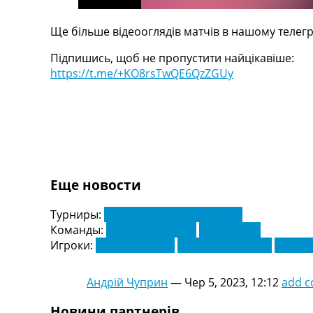
Україна. Перша Ліга
Ліга Чемпіонів
Ще більше відеооглядів матчів в нашому телегр
Англія. Прем’єр-Ліга
Підпишись, щоб не пропустити найцікавіше:
Іспанія. Ла Ліга
https://t.me/+KO8rsTwQE6QzZGUy
Ще Турніри >>>
Таблиці
Чемпіонат Світу. Турнирні таблиці
Таблиця УПЛ
Перша Ліга
Таблиця АПЛ
Таблиця Ла Ліги
Таблиця Ліги Чемпіонів
Еще новости
Всі таблиці >>>
Рейтинги
Турниры:
Ла Ліга. Чемпіонат Іспанії
Рейтинг країн УЄФА
Команды:
Атлетіко Мадрид
Вільярреал
Рейтинг клубів УЄФА
Игроки:
Аксель Вітсель
Алехандро Баена
Альбе
Рейтинг ФІФА
Телепрограма
Андрій Чуприн
—
Чер 5, 2023, 12:12
add 
Новини партнерів