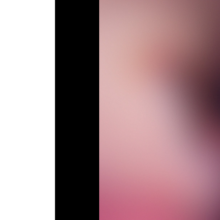
Телепрограма
RU
UA
Categories
Головна
Новини футболу
Відео
Новини футболу України
Футбольні трансфери
Останні коментарі
Конкурс прогнозів
Логін
Рейтінги
Правила
Колективний прогноз
Турніри
Чемпіонат Світу
Україна. Прем’єр-Ліга