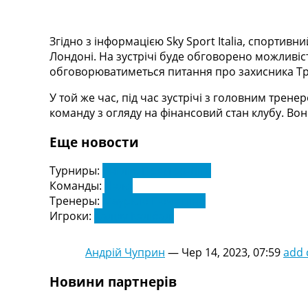
Телепрограма
RU
Згідно з інформацією Sky Sport Italia, спортив
UA
Лондоні. На зустрічі буде обговорено можливі
обговорюватиметься питання про захисника Тр
Categories
У той же час, під час зустрічі з головним трен
Головна
команду з огляду на фінансовий стан клубу. Во
Новини футболу
Відео
Еще новости
Новини футболу України
Футбольні трансфери
Турниры:
Англія. Прем'єр-Ліга
Останні коментарі
Команды:
Челсі
Конкурс прогнозів
Тренеры:
Маурісіо Почеттіно
Логін
Игроки:
Каліду Кулібалі
Рейтінги
Правила
Андрій Чуприн
—
Чер 14, 2023, 07:59
add
Колективний прогноз
Турніри
Новини партнерів
Чемпіонат Світу
Україна. Прем’єр-Ліга