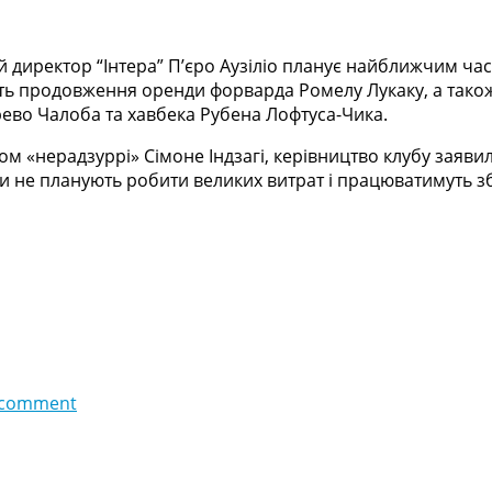
ний директор “Інтера” П’єро Аузіліо планує найближчим час
сть продовження оренди форварда Ромелу Лукаку, а також
ево Чалоба та хавбека Рубена Лофтуса-Чика.
ером «нерадзуррі» Сімоне Індзагі, керівництво клубу за
ни не планують робити великих витрат і працюватимуть 
 comment