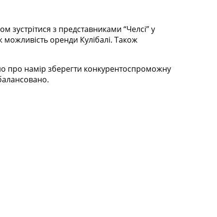
ом зустрітися з представниками “Челсі” у
 можливість оренди Кулібалі. Також
явило про намір зберегти конкурентоспроможну
збалансовано.