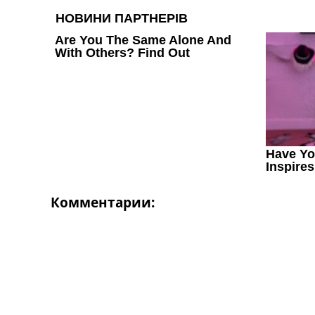
Україна. Перша Ліга
Ліга Чемпіонів
Англія. Прем’єр-Ліга
Іспанія. Ла Ліга
Ще Турніри >>>
Таблиці
Чемпіонат Світу. Турнирні таблиці
Таблиця УПЛ
Перша Ліга
Таблиця АПЛ
Таблиця Ла Ліги
Таблиця Ліги Чемпіонів
Всі таблиці >>>
Комментарии:
Рейтинги
Рейтинг країн УЄФА
Рейтинг клубів УЄФА
Рейтинг ФІФА
Телепрограма