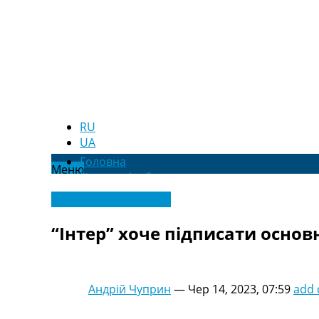
RU
UA
Головна
Меню
Новини футболу
Відео
Футбольні трансфери
Новини футболу України
Футбольні трансфери
“Інтер” хоче підписати основ
Останні коментарі
Конкурс прогнозів
Логін
Рейтінги
Андрій Чуприн
—
Чер 14, 2023, 07:59
add
Правила
Колективний прогноз