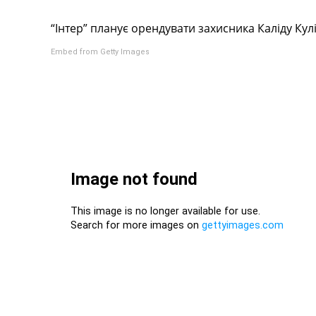
Турніри
“Інтер” планує орендувати захисника Каліду Кулі
Чемпіонат Світу
Україна. Прем’єр-Ліга
Embed from Getty Images
Україна. Перша Ліга
Ліга Чемпіонів
Англія. Прем’єр-Ліга
Іспанія. Ла Ліга
Ще Турніри >>>
Таблиці
Чемпіонат Світу. Турнирні таблиці
Таблиця УПЛ
Перша Ліга
Таблиця АПЛ
Таблиця Ла Ліги
Таблиця Ліги Чемпіонів
Всі таблиці >>>
Рейтинги
Рейтинг країн УЄФА
Рейтинг клубів УЄФА
Рейтинг ФІФА