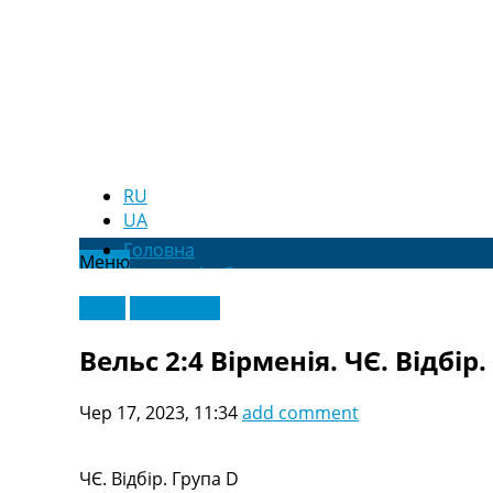
RU
UA
Головна
Меню
Новини футболу
Відео
Відео
Ексклюзив
Новини футболу України
Футбольні трансфери
Вельс 2:4 Вірменія. ЧЄ. Відбір.
Останні коментарі
Конкурс прогнозів
Чер 17, 2023, 11:34
add comment
Логін
Рейтінги
Правила
ЧЄ. Відбір. Група D
Колективний прогноз