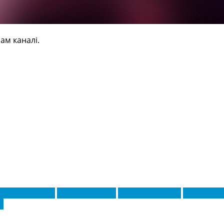
ам каналі.
Леон Мамедова
Деніел Джеймс
Едуард Сперцян
Кіффер Му
у