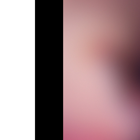
Телепрограма
RU
UA
Categories
Головна
Новини футболу
Відео
Новини футболу України
Футбольні трансфери
Останні коментарі
Конкурс прогнозів
Логін
Рейтінги
Правила
Колективний прогноз
Турніри
Чемпіонат Світу
Україна. Прем’єр-Ліга