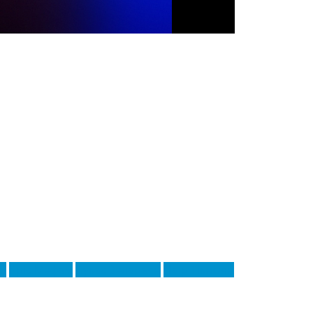
р
Кріс Мефам
Лукас Зелараян
Наір Тікнізян