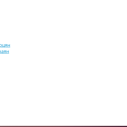
рцян
раян