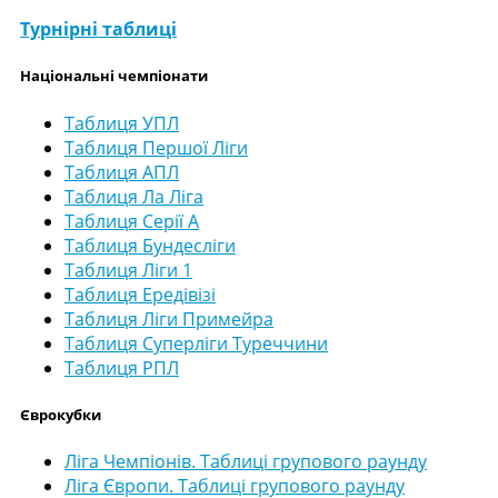
Турнірні таблиці
Національні чемпіонати
Таблиця УПЛ
Таблиця Першої Ліги
Таблиця АПЛ
Таблиця Ла Ліга
Таблиця Серії А
Таблиця Бундесліги
Таблиця Ліги 1
Таблиця Ередівізі
Таблиця Ліги Примейра
Таблиця Суперліги Туреччини
Таблиця РПЛ
Єврокубки
Ліга Чемпіонів. Таблиці групового раунду
Ліга Європи. Таблиці групового раунду