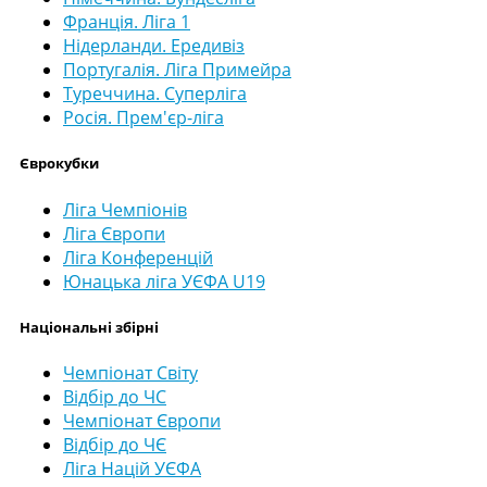
Франція. Ліга 1
Нідерланди. Ередивіз
Португалія. Ліга Примейра
Туреччина. Суперліга
Росія. Прем'єр-ліга
Єврокубки
Ліга Чемпіонів
Ліга Європи
Ліга Конференцій
Юнацька ліга УЄФА U19
Національні збірні
Чемпіонат Світу
Відбір до ЧС
Чемпіонат Європи
Відбір до ЧЄ
Ліга Націй УЄФА