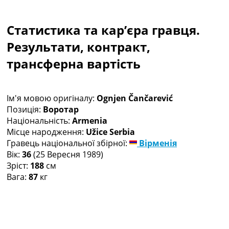
Колективний прогноз
Турніри
Статистика та кар’єра гравця.
Чемпіонат Світу
Україна. Прем’єр-Ліга
Результати, контракт,
Україна. Перша Ліга
трансферна вартість
Ліга Чемпіонів
Англія. Прем’єр-Ліга
Іспанія. Ла Ліга
Ім'я мовою оригіналу:
Ognjen Čančarević
Ще Турніри >>>
Позиція:
Воротар
Таблиці
Національність:
Armenia
Чемпіонат Світу. Турнирні таблиці
Місце народження:
Užice Serbia
Таблиця УПЛ
Гравець національної збірної:
Вірменія
Перша Ліга
Вік:
36
(25 Вересня 1989)
Таблиця АПЛ
Зріст:
188
см
Таблиця Ла Ліги
Вага:
87
кг
Таблиця Ліги Чемпіонів
Всі таблиці >>>
Рейтинги
Рейтинг країн УЄФА
Рейтинг клубів УЄФА