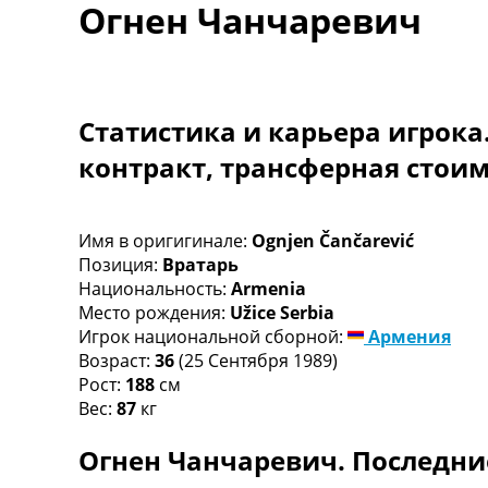
Огнен Чанчаревич
Турниры
Чемпионат Мира
Украина. Премьер-Лига
Украина. Первая Лига
Лига Чемпионов
Статистика и карьера игрока
Англия. Премьер Лига
контракт, трансферная стои
Испания. Ла Лига
Другие Турниры >>>
Таблицы
Таблицы групп Чемпионата Мира
Имя в оригигинале:
Ognjen Čančarević
Украина. Премьер-Лига
Позиция:
Вратарь
Украина. Первая Лига
Национальность:
Armenia
Лига Чемпионов. Таблицы групп
Место рождения:
Užice Serbia
Англия. Премьер-Лига
Игрок национальной сборной:
Армения
Испания. Ла Лига
Возраст:
36
(25 Сентября 1989)
Все таблицы >>>
Рост:
188
см
Рейтинги
Вес:
87
кг
Рейтинг стран УЕФА
Огнен Чанчаревич. Последни
Рейтинг клубов УЕФА
Рейтинг ФИФА