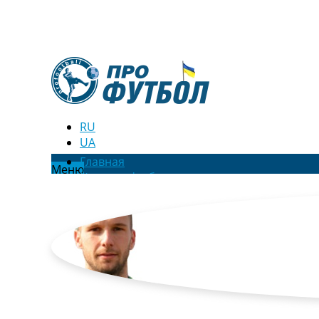
RU
UA
Главная
Меню
Новости футбола
Видео
Трансферы
Новости футбола Украины
Последние комментарии
Конкурс прогнозов
Логин
Рейтинги
Правила
Коллективный прогноз