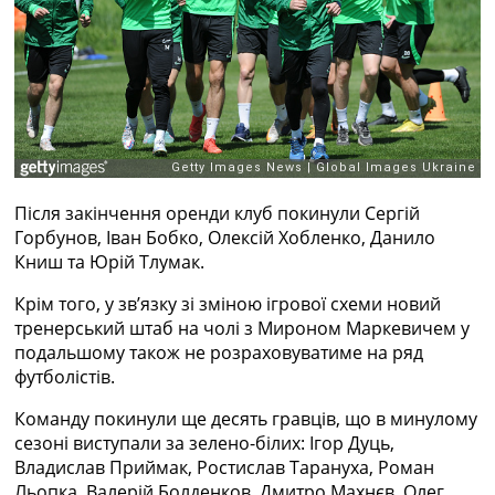
Рейтинг ФІФА
Телепрограма
RU
UA
Categories
Головна
Після закінчення оренди клуб покинули Сергій
Новини футболу
Горбунов, Іван Бобко, Олексій Хобленко, Данило
Відео
Книш та Юрій Тлумак.
Новини футболу України
Футбольні трансфери
Крім того, у зв’язку зі зміною ігрової схеми новий
Останні коментарі
тренерський штаб на чолі з Мироном Маркевичем у
Конкурс прогнозів
подальшому також не розраховуватиме на ряд
Логін
футболістів.
Рейтінги
Правила
Команду покинули ще десять гравців, що в минулому
Колективний прогноз
сезоні виступали за зелено-білих: Ігор Дуць,
Турніри
Владислав Приймак, Ростислав Тарануха, Роман
Чемпіонат Світу
Льопка, Валерій Болденков, Дмитро Махнєв, Олег