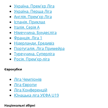
Україна. Прем'єр Ліга
Україна. Перша Ліга
Англія. Прем'єр Ліга
Іспанія. Приклад
Італія. Серія А
Німеччина. Бундесліга
Франція. Ліга 1
Нідерланди. Ередивіз
Португалія. Ліга Примейра
Туреччина. Суперліга
Росія. Прем'єр-ліга
Єврокубки
Ліга Чемпіонів
Ліга Європи
Ліга Конференцій
Юнацька ліга УЄФА U19
Національні збірні