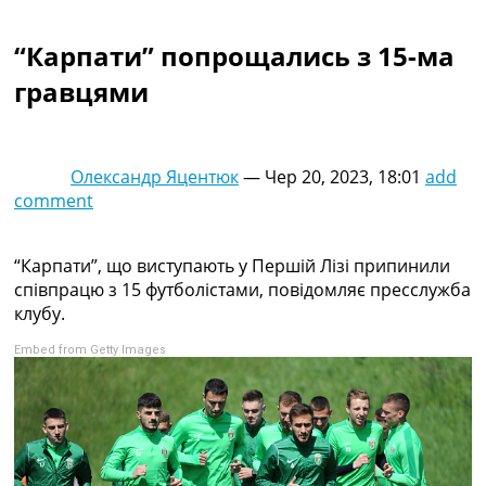
Колективний прогноз
Турніри
“Карпати” попрощались з 15-ма
Чемпіонат Світу
гравцями
Україна. Прем’єр-Ліга
Україна. Перша Ліга
Ліга Чемпіонів
Англія. Прем’єр-Ліга
Олександр Яцентюк
—
Чер 20, 2023, 18:01
add
Іспанія. Ла Ліга
comment
Ще Турніри >>>
Таблиці
Чемпіонат Світу. Турнирні таблиці
“Карпати”, що виступають у Першій Лізі припинили
Таблиця УПЛ
співпрацю з 15 футболістами, повідомляє пресслужба
Перша Ліга
клубу.
Таблиця АПЛ
Embed from Getty Images
Таблиця Ла Ліги
Таблиця Ліги Чемпіонів
Всі таблиці >>>
Рейтинги
Рейтинг країн УЄФА
Рейтинг клубів УЄФА