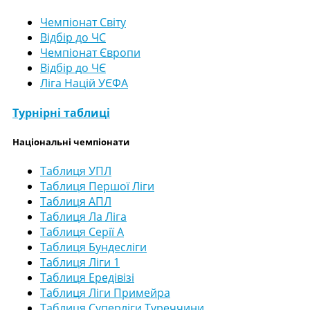
Чемпіонат Світу
Відбір до ЧС
Чемпіонат Європи
Відбір до ЧЄ
Ліга Націй УЄФА
Турнірні таблиці
Національні чемпіонати
Таблиця УПЛ
Таблиця Першої Ліги
Таблиця АПЛ
Таблиця Ла Ліга
Таблиця Серії А
Таблиця Бундесліги
Таблиця Ліги 1
Таблиця Ередівізі
Таблиця Ліги Примейра
Таблиця Суперліги Туреччини