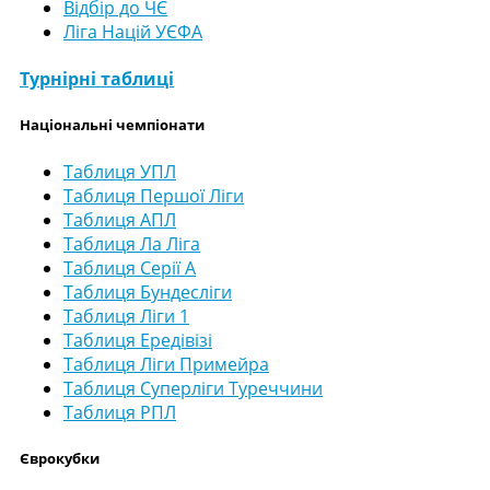
Відбір до ЧЄ
Ліга Націй УЄФА
Турнірні таблиці
Національні чемпіонати
Таблиця УПЛ
Таблиця Першої Ліги
Таблиця АПЛ
Таблиця Ла Ліга
Таблиця Серії А
Таблиця Бундесліги
Таблиця Ліги 1
Таблиця Ередівізі
Таблиця Ліги Примейра
Таблиця Суперліги Туреччини
Таблиця РПЛ
Єврокубки