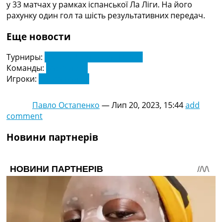
у 33 матчах у рамках іспанської Ла Ліги. На його
Україна. Прем’єр-Ліга
рахунку один гол та шість результативних передач.
Україна. Перша Ліга
Ліга Чемпіонів
Еще новости
Англія. Прем’єр-Ліга
Іспанія. Ла Ліга
Турниры:
Ла Ліга. Чемпіонат Іспанії
Ще Турніри >>>
Команды:
Барселона
Таблиці
Игроки:
Альфа Бальді
Чемпіонат Світу. Турнирні таблиці
Таблиця УПЛ
Павло Остапенко
—
Лип 20, 2023, 15:44
add
Перша Ліга
comment
Таблиця АПЛ
Таблиця Ла Ліги
Новини партнерів
Таблиця Ліги Чемпіонів
Всі таблиці >>>
Рейтинги
Рейтинг країн УЄФА
Рейтинг клубів УЄФА
Рейтинг ФІФА
Телепрограма