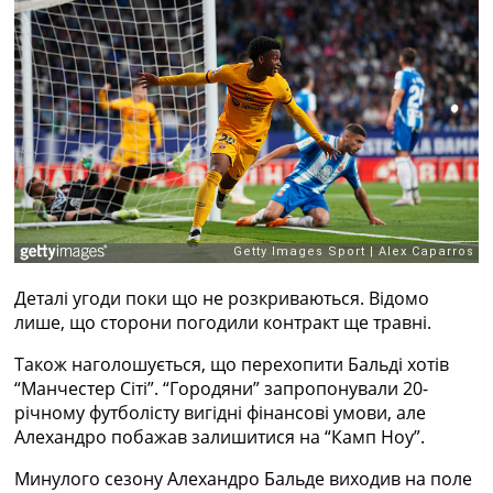
Рейтинг ФІФА
Телепрограма
RU
UA
Categories
Головна
Новини футболу
Відео
Новини футболу України
Футбольні трансфери
Деталі угоди поки що не розкриваються. Відомо
Останні коментарі
лише, що сторони погодили контракт ще травні.
Конкурс прогнозів
Також наголошується, що перехопити Бальді хотів
Логін
“Манчестер Сіті”. “Городяни” запропонували 20-
Рейтінги
річному футболісту вигідні фінансові умови, але
Правила
Алехандро побажав залишитися на “Камп Ноу”.
Колективний прогноз
Турніри
Минулого сезону Алехандро Бальде виходив на поле
Чемпіонат Світу