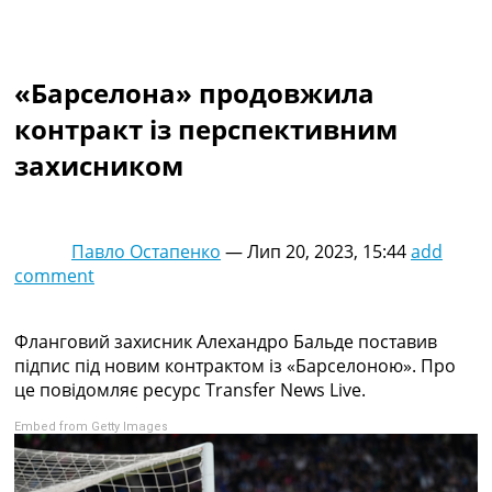
Колективний прогноз
Турніри
Чемпіонат Світу
«Барселона» продовжила
Україна. Прем’єр-Ліга
Україна. Перша Ліга
контракт із перспективним
Ліга Чемпіонів
захисником
Англія. Прем’єр-Ліга
Іспанія. Ла Ліга
Ще Турніри >>>
Таблиці
Павло Остапенко
—
Лип 20, 2023, 15:44
add
Чемпіонат Світу. Турнирні таблиці
comment
Таблиця УПЛ
Перша Ліга
Таблиця АПЛ
Фланговий захисник Алехандро Бальде поставив
Таблиця Ла Ліги
підпис під новим контрактом із «Барселоною». Про
Таблиця Ліги Чемпіонів
це повідомляє ресурс Transfer News Live.
Всі таблиці >>>
Embed from Getty Images
Рейтинги
Рейтинг країн УЄФА
Рейтинг клубів УЄФА