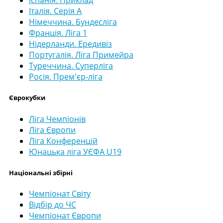
Іспанія. Приклад
Італія. Серія А
Німеччина. Бундесліга
Франція. Ліга 1
Нідерланди. Ередивіз
Португалія. Ліга Примейра
Туреччина. Суперліга
Росія. Прем'єр-ліга
Єврокубки
Ліга Чемпіонів
Ліга Європи
Ліга Конференцій
Юнацька ліга УЄФА U19
Національні збірні
Чемпіонат Світу
Відбір до ЧС
Чемпіонат Європи