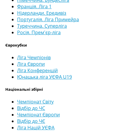
Німеччина. Бундесліга
Франція. Ліга 1
Нідерланди. Ередивіз
Португалія. Ліга Примейра
Туреччина. Суперліга
Росія. Прем'єр-ліга
Єврокубки
Ліга Чемпіонів
Ліга Європи
Ліга Конференцій
Юнацька ліга УЄФА U19
Національні збірні
Чемпіонат Світу
Відбір до ЧС
Чемпіонат Європи
Відбір до ЧЄ
Ліга Націй УЄФА