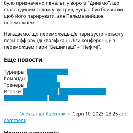
було призначено пенальті у ворота “Динамо”, що
стало єдиним голом у зустрічі, Бущан був близький
щоб його парирувати, але Пальма вийшов
переможцем.
Нагадаємо, що переможець ціє пари зустрінеться у
плей-офф раунді кваліфікації Ліги конференцій з
переможцем пари “Бешикташ” – “Нефтчі”.
Еще новости
Турниры:
Ліга Конференцій
Команды:
Динамо Київ
Тренеры:
Мірча Луческу
Игроки:
Мартін Монтоя
Микола Шапаренко
Олександр Тимчик
Фабіано
Олександр Яцентюк
—
Серп 10, 2023, 23:25
add
comment
Новини партнерів