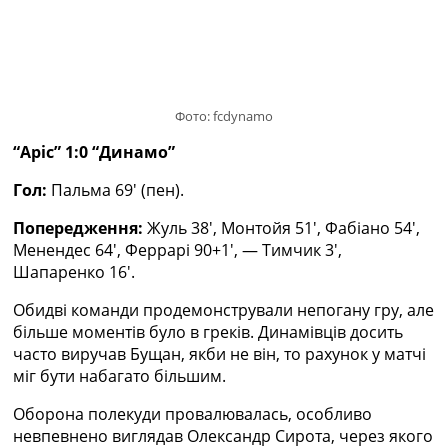
Україна. Прем’єр-Ліга
Україна. Перша Ліга
Ліга Чемпіонів
Англія. Прем’єр-Ліга
Іспанія. Ла Ліга
Фото: fcdynamo
Ще Турніри >>>
Таблиці
“Аріс” 1:0 “Динамо”
Чемпіонат Світу. Турнирні таблиці
Гол:
Пальма 69′ (пен).
Таблиця УПЛ
Перша Ліга
Попередження:
Жуль 38′, Монтойя 51′, Фабіано 54′,
Таблиця АПЛ
Менендес 64′, Феррарі 90+1′, — Тимчик 3′,
Таблиця Ла Ліги
Шапаренко 16′.
Таблиця Ліги Чемпіонів
Всі таблиці >>>
Обидві команди продемонстрували непогану гру, але
Рейтинги
більше моментів було в греків. Динамівців досить
Рейтинг країн УЄФА
часто виручав Бущан, якби не він, то рахунок у матчі
Рейтинг клубів УЄФА
міг бути набагато більшим.
Рейтинг ФІФА
Телепрограма
Оборона полекуди провалювалась, особливо
невпевнено виглядав Олександр Сирота, через якого