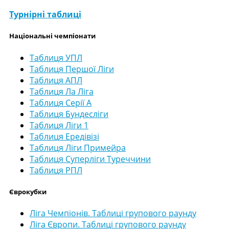
Турнірні таблиці
Національні чемпіонати
Таблиця УПЛ
Таблиця Першої Ліги
Таблиця АПЛ
Таблиця Ла Ліга
Таблиця Серії А
Таблиця Бундесліги
Таблиця Ліги 1
Таблиця Ередівізі
Таблиця Ліги Примейра
Таблиця Суперліги Туреччини
Таблиця РПЛ
Єврокубки
Ліга Чемпіонів. Таблиці групового раунду
Ліга Європи. Таблиці групового раунду