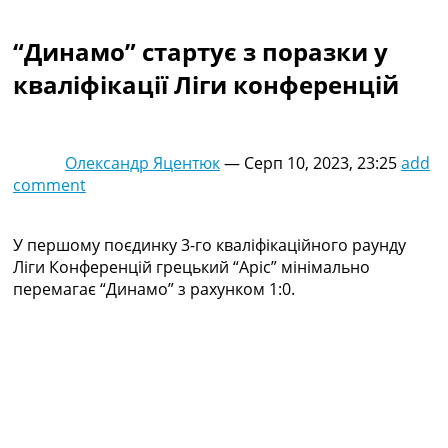
Колективний прогноз
Турніри
“Динамо” стартує з поразки у
Чемпіонат Світу
кваліфікації Ліги конференцій
Україна. Прем’єр-Ліга
Україна. Перша Ліга
Ліга Чемпіонів
Англія. Прем’єр-Ліга
Олександр Яцентюк
—
Серп 10, 2023, 23:25
add
Іспанія. Ла Ліга
comment
Ще Турніри >>>
Таблиці
Чемпіонат Світу. Турнирні таблиці
У першому поєдинку 3-го кваліфікаційного раунду
Таблиця УПЛ
Ліги Конференцій грецький “Аріс” мінімально
Перша Ліга
перемагає “Динамо” з рахунком 1:0.
Таблиця АПЛ
Таблиця Ла Ліги
Таблиця Ліги Чемпіонів
Всі таблиці >>>
Рейтинги
Рейтинг країн УЄФА
Рейтинг клубів УЄФА