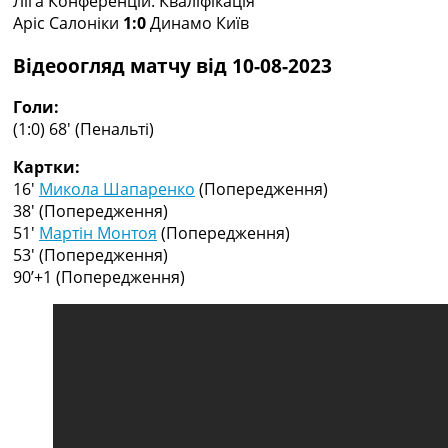
Ліга Конференцій. Кваліфікація
Рейтинг ФІФА
Аріс Салоніки
1:0
Динамо Київ
Телепрограма
Відеоогляд матчу від 10-08-2023
RU
UA
Голи:
(1:0) 68′
(Пенальті)
Categories
Картки:
Головна
16′
Микола Шапаренко
(Попередження)
Новини футболу
38′
(Попередження)
Відео
51′
Мартін Монтоя
(Попередження)
Новини футболу України
53′
(Попередження)
Футбольні трансфери
90’+1
(Попередження)
Останні коментарі
Конкурс прогнозів
Логін
Рейтінги
Правила
Колективний прогноз
Турніри
Чемпіонат Світу