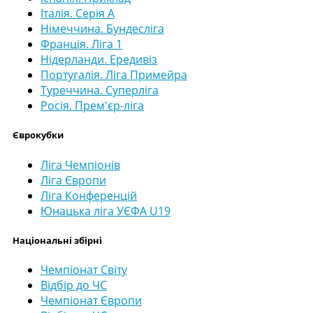
Італія. Серія А
Німеччина. Бундесліга
Франція. Ліга 1
Нідерланди. Ередивіз
Португалія. Ліга Примейра
Туреччина. Суперліга
Росія. Прем'єр-ліга
Єврокубки
Ліга Чемпіонів
Ліга Європи
Ліга Конференцій
Юнацька ліга УЄФА U19
Національні збірні
Чемпіонат Світу
Відбір до ЧС
Чемпіонат Європи