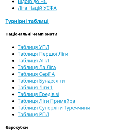
Відбір до ЧЄ
Ліга Націй УЄФА
Турнірні таблиці
Національні чемпіонати
Таблиця УПЛ
Таблиця Першої Ліги
Таблиця АПЛ
Таблиця Ла Ліга
Таблиця Серії А
Таблиця Бундесліги
Таблиця Ліги 1
Таблиця Ередівізі
Таблиця Ліги Примейра
Таблиця Суперліги Туреччини
Таблиця РПЛ
Єврокубки