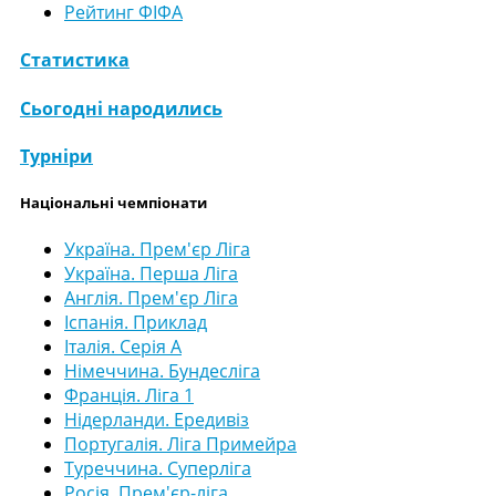
Рейтинг ФІФА
Статистика
Сьогодні народились
Турніри
Національні чемпіонати
Україна. Прем'єр Ліга
Україна. Перша Ліга
Англія. Прем'єр Ліга
Іспанія. Приклад
Італія. Серія А
Німеччина. Бундесліга
Франція. Ліга 1
Нідерланди. Ередивіз
Португалія. Ліга Примейра
Туреччина. Суперліга
Росія. Прем'єр-ліга