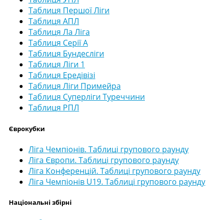
Таблиця Першої Ліги
Таблиця АПЛ
Таблиця Ла Ліга
Таблиця Серії А
Таблиця Бундесліги
Таблиця Ліги 1
Таблиця Ередівізі
Таблиця Ліги Примейра
Таблиця Суперліги Туреччини
Таблиця РПЛ
Єврокубки
Ліга Чемпіонів. Таблиці групового раунду
Ліга Європи. Таблиці групового раунду
Ліга Конференцій. Таблиці групового раунду
Ліга Чемпіонів U19. Таблиці групового раунду
Національні збірні