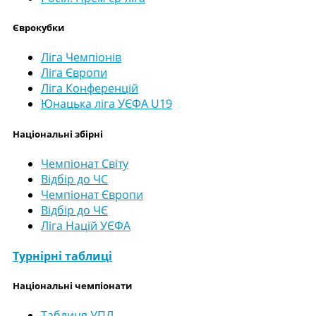
Єврокубки
Ліга Чемпіонів
Ліга Європи
Ліга Конференцій
Юнацька ліга УЄФА U19
Національні збірні
Чемпіонат Світу
Відбір до ЧС
Чемпіонат Європи
Відбір до ЧЄ
Ліга Націй УЄФА
Турнірні таблиці
Національні чемпіонати
Таблиця УПЛ