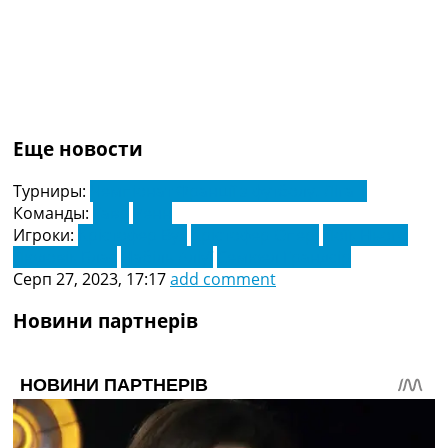
Еще новости
Турниры:
Чемпіонат Франції з футболу. Ліга 1
Команды:
Гавр
Ренн
Игроки:
Крістофер Вух
Крістофер Опері
Лоїк Нього
Людовік Блас
Набіль Аліуї
Семюел Грандсір
Серп 27, 2023, 17:17
add comment
Новини партнерів