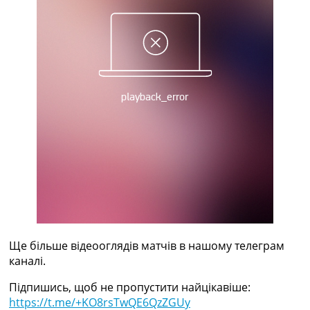
Україна. Прем’єр-Ліга
Україна. Перша Ліга
Ліга Чемпіонів
Англія. Прем’єр-Ліга
Іспанія. Ла Ліга
Ще Турніри >>>
Таблиці
Чемпіонат Світу. Турнирні таблиці
Таблиця УПЛ
Перша Ліга
Таблиця АПЛ
Таблиця Ла Ліги
Таблиця Ліги Чемпіонів
Всі таблиці >>>
Рейтинги
Рейтинг країн УЄФА
Ще більше відеооглядів матчів в нашому телеграм
Рейтинг клубів УЄФА
каналі.
Рейтинг ФІФА
Телепрограма
Підпишись, щоб не пропустити найцікавіше:
https://t.me/+KO8rsTwQE6QzZGUy