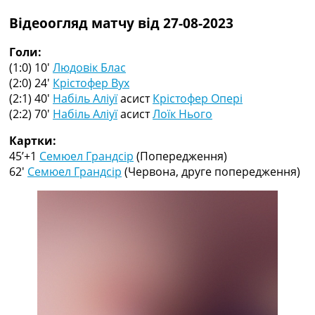
Рейтинг ФІФА
Відеоогляд матчу від 27-08-2023
Телепрограма
RU
Голи:
UA
(1:0) 10′
Людовік Блас
(2:0) 24′
Крістофер Вух
Categories
(2:1) 40′
Набіль Аліуї
асист
Крістофер Опері
(2:2) 70′
Набіль Аліуї
асист
Лоїк Нього
Головна
Новини футболу
Картки:
Відео
45’+1
Семюел Грандсір
(Попередження)
Новини футболу України
62′
Семюел Грандсір
(Червона, друге попередження)
Футбольні трансфери
Останні коментарі
Конкурс прогнозів
Логін
Рейтінги
Правила
Колективний прогноз
Турніри
Чемпіонат Світу