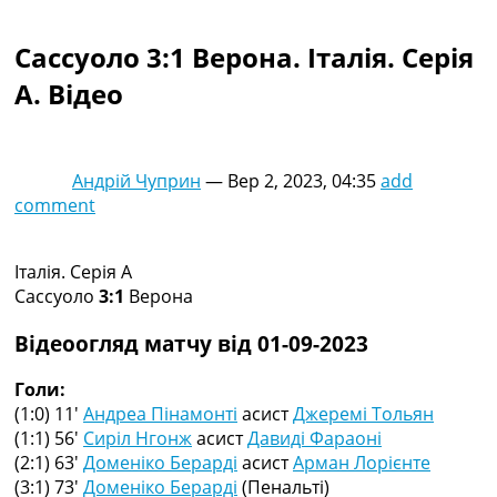
Колективний прогноз
Турніри
Сассуоло 3:1 Верона. Італія. Серія
Чемпіонат Світу
A. Відео
Україна. Прем’єр-Ліга
Україна. Перша Ліга
Ліга Чемпіонів
Англія. Прем’єр-Ліга
Андрій Чуприн
—
Вер 2, 2023, 04:35
add
Іспанія. Ла Ліга
comment
Ще Турніри >>>
Таблиці
Чемпіонат Світу. Турнирні таблиці
Італія. Серія A
Таблиця УПЛ
Сассуоло
3:1
Верона
Перша Ліга
Таблиця АПЛ
Відеоогляд матчу від 01-09-2023
Таблиця Ла Ліги
Таблиця Ліги Чемпіонів
Голи:
Всі таблиці >>>
(1:0) 11′
Андреа Пінамонті
асист
Джеремі Тольян
Рейтинги
(1:1) 56′
Сиріл Нгонж
асист
Давиді Фараоні
Рейтинг країн УЄФА
(2:1) 63′
Доменіко Берарді
асист
Арман Лорієнте
Рейтинг клубів УЄФА
(3:1) 73′
Доменіко Берарді
(Пенальті)