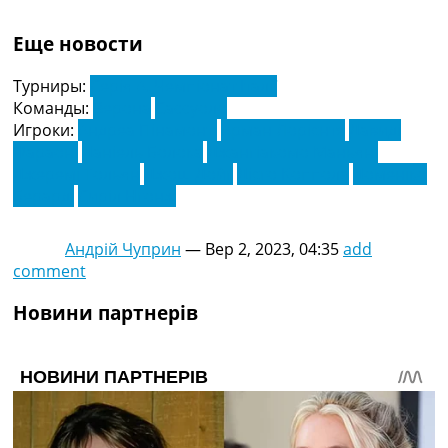
Еще новости
Турниры:
Серія А. Чемпіонат Італії
Команды:
Верона
Сассуоло
Игроки:
Андреа Пінамонті
Арман Лорієнте
Давиді
Фараоні
Даніель Болока
Джангіакомо Маньяні
Джеремі Тольян
Джош Дойг
Дієго Коппола
Доменіко
Берарді
Сиріл Нгонж
Андрій Чуприн
—
Вер 2, 2023, 04:35
add
comment
Новини партнерів