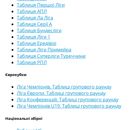
Таблиця Першої Ліги
Таблиця АПЛ
Таблиця Ла Ліга
Таблиця Серії А
Таблиця Бундесліги
Таблиця Ліги 1
Таблиця Ередівізі
Таблиця Ліги Примейра
Таблиця Суперліги Туреччини
Таблиця РПЛ
Єврокубки
Ліга Чемпіонів. Таблиці групового раунду
Ліга Європи. Таблиці групового раунду
Ліга Конференцій. Таблиці групового раунду
Ліга Чемпіонів U19. Таблиці групового раунду
Національні збірні