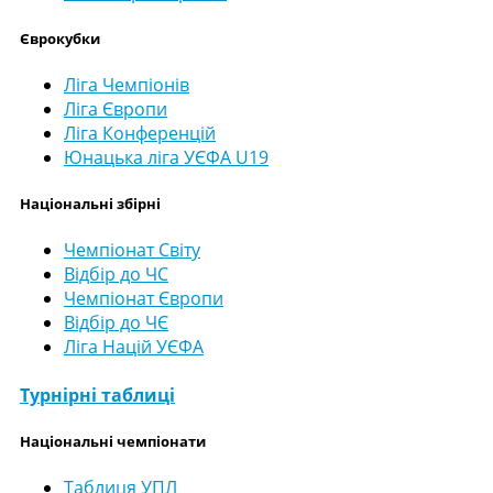
Єврокубки
Ліга Чемпіонів
Ліга Європи
Ліга Конференцій
Юнацька ліга УЄФА U19
Національні збірні
Чемпіонат Світу
Відбір до ЧС
Чемпіонат Європи
Відбір до ЧЄ
Ліга Націй УЄФА
Турнірні таблиці
Національні чемпіонати
Таблиця УПЛ