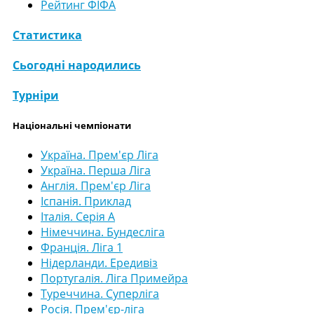
Рейтинг ФІФА
Статистика
Сьогодні народились
Турніри
Національні чемпіонати
Україна. Прем'єр Ліга
Україна. Перша Ліга
Англія. Прем'єр Ліга
Іспанія. Приклад
Італія. Серія А
Німеччина. Бундесліга
Франція. Ліга 1
Нідерланди. Ередивіз
Португалія. Ліга Примейра
Туреччина. Суперліга
Росія. Прем'єр-ліга