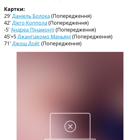
Рейтинг ФІФА
Картки:
Телепрограма
29′
Даніель Болока
(Попередження)
RU
42′
Дієго Коппола
(Попередження)
UA
-5′
Андреа Пінамонті
(Попередження)
45’+5
Джангіакомо Маньяні
(Попередження)
Categories
71′
Джош Дойг
(Попередження)
Головна
Новини футболу
Відео
Новини футболу України
Футбольні трансфери
Останні коментарі
Конкурс прогнозів
Логін
Рейтінги
Правила
Колективний прогноз
Турніри
Чемпіонат Світу