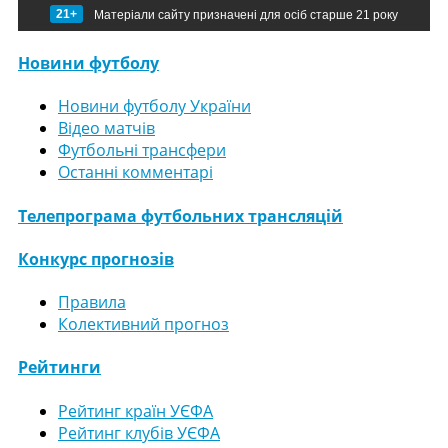
21+
Матеріали сайту призначені для осіб старше 21 року
Новини футболу
Новини футболу України
Відео матчів
Футбольні трансфери
Останні комментарі
Телепрограма футбольних трансляцій
Конкурс прогнозів
Правила
Колективний прогноз
Рейтинги
Рейтинг країн УЄФА
Рейтинг клубів УЄФА