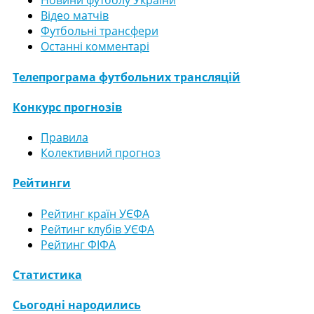
Новини футболу України
Відео матчів
Футбольні трансфери
Останні комментарі
Телепрограма футбольних трансляцій
Конкурс прогнозів
Правила
Колективний прогноз
Рейтинги
Рейтинг країн УЄФА
Рейтинг клубів УЄФА
Рейтинг ФІФА
Статистика
Сьогодні народились