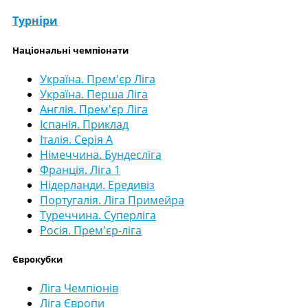
Турніри
Національні чемпіонати
Україна. Прем'єр Ліга
Україна. Перша Ліга
Англія. Прем'єр Ліга
Іспанія. Приклад
Італія. Серія А
Німеччина. Бундесліга
Франція. Ліга 1
Нідерланди. Ередивіз
Португалія. Ліга Примейра
Туреччина. Суперліга
Росія. Прем'єр-ліга
Єврокубки
Ліга Чемпіонів
Ліга Європи