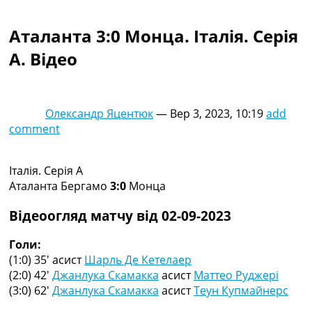
Колективний прогноз
Турніри
Аталанта 3:0 Монца. Італія. Серія
Чемпіонат Світу
A. Відео
Україна. Прем’єр-Ліга
Україна. Перша Ліга
Ліга Чемпіонів
Англія. Прем’єр-Ліга
Олександр Яцентюк
—
Вер 3, 2023, 10:19
add
Іспанія. Ла Ліга
comment
Ще Турніри >>>
Таблиці
Чемпіонат Світу. Турнирні таблиці
Італія. Серія A
Таблиця УПЛ
Аталанта Бергамо
3:0
Монца
Перша Ліга
Таблиця АПЛ
Відеоогляд матчу від 02-09-2023
Таблиця Ла Ліги
Таблиця Ліги Чемпіонів
Голи:
Всі таблиці >>>
(1:0) 35′
асист
Шарль Де Кетелаер
Рейтинги
(2:0) 42′
Джанлука Скамакка
асист
Маттео Руджері
Рейтинг країн УЄФА
(3:0) 62′
Джанлука Скамакка
асист
Теун Купмайнерс
Рейтинг клубів УЄФА