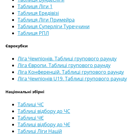
Таблиця Ліги 1
Таблиця Ередівізі
Таблиця Ліги Примейра
Таблиця Суперліги Туреччини
Таблиця РПЛ
Єврокубки
Ліга Чемпіонів. Таблиці групового раунду
Ліга Європи. Таблиці групового раунду
Ліга Конференцій. Таблиці групового раунду
Ліга Чемпіонів U19. Таблиці групового раунду
Національні збірні
Таблиці ЧС
Таблиці відбору до ЧС
Таблиці ЧЄ
Таблиці відбору до ЧЄ
Таблиці Ліги Націй