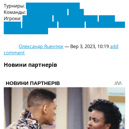
Турниры:
Серія А. Чемпіонат Італії
Команды:
Аталанта Бергамо
Монца
Игроки:
Армандо Іззо
Джанлука Скамакка
Маттео
Пессіна
Маттео Руджері
Пабло Марі
Теун Купмайнерс
Шарль Де Кетелаер
Олександр Яцентюк
—
Вер 3, 2023, 10:19
add
comment
Новини партнерів