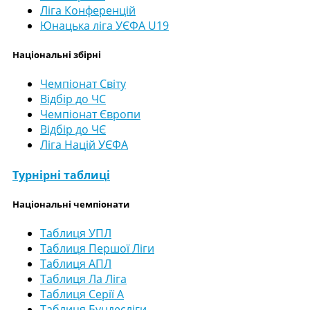
Ліга Конференцій
Юнацька ліга УЄФА U19
Національні збірні
Чемпіонат Світу
Відбір до ЧС
Чемпіонат Європи
Відбір до ЧЄ
Ліга Націй УЄФА
Турнірні таблиці
Національні чемпіонати
Таблиця УПЛ
Таблиця Першої Ліги
Таблиця АПЛ
Таблиця Ла Ліга
Таблиця Серії А
Таблиця Бундесліги