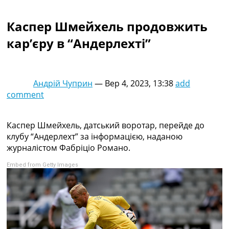
Колективний прогноз
Турніри
Каспер Шмейхель продовжить
Чемпіонат Світу
кар’єру в “Андерлехті”
Україна. Прем’єр-Ліга
Україна. Перша Ліга
Ліга Чемпіонів
Англія. Прем’єр-Ліга
Андрій Чуприн
—
Вер 4, 2023, 13:38
add
Іспанія. Ла Ліга
comment
Ще Турніри >>>
Таблиці
Чемпіонат Світу. Турнирні таблиці
Каспер Шмейхель, датський воротар, перейде до
Таблиця УПЛ
клубу “Андерлехт” за інформацією, наданою
Перша Ліга
журналістом Фабріціо Романо.
Таблиця АПЛ
Embed from Getty Images
Таблиця Ла Ліги
Таблиця Ліги Чемпіонів
Всі таблиці >>>
Рейтинги
Рейтинг країн УЄФА
Рейтинг клубів УЄФА