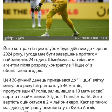
Рейтинг ФІФА
Телепрограма
RU
UA
Categories
Головна
Його контракт із цим клубом буде дійсним до червня
Новини футболу
2024 року, і угода має бути завершена протягом
Відео
найближчих 24 годин. Шмейхель став вільним
Новини футболу України
агентом після розриву контракту з “Ніццею” з
Футбольні трансфери
обопільною згодою.
Останні коментарі
Конкурс прогнозів
Цей 36-річний данець приєднався до “Ніцци” влітку
Логін
минулого року і зіграв за клуб 46 матчів,
Рейтінги
пропустивши 47 голів, залишивши в 13 матчах свої
Правила
ворота незайманими. Згідно з Transfermarkt, його
Колективний прогноз
вартість оцінюється в 2 мільйони євро. Каспер також
Турніри
має досвід виграшу чемпіонату та Кубка Англії,
Чемпіонат Світу