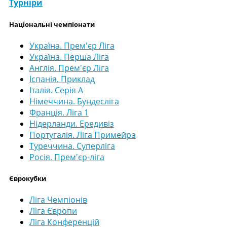
Турніри
Національні чемпіонати
Україна. Прем'єр Ліга
Україна. Перша Ліга
Англія. Прем'єр Ліга
Іспанія. Приклад
Італія. Серія А
Німеччина. Бундесліга
Франція. Ліга 1
Нідерланди. Ередивіз
Португалія. Ліга Примейра
Туреччина. Суперліга
Росія. Прем'єр-ліга
Єврокубки
Ліга Чемпіонів
Ліга Європи
Ліга Конференцій