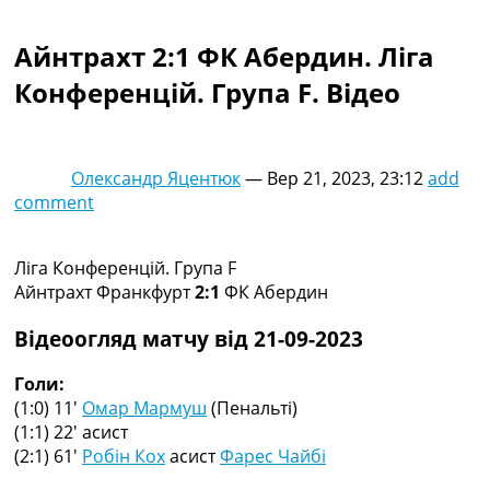
Колективний прогноз
Турніри
Айнтрахт 2:1 ФК Абердин. Ліга
Чемпіонат Світу
Конференцій. Група F. Відео
Україна. Прем’єр-Ліга
Україна. Перша Ліга
Ліга Чемпіонів
Англія. Прем’єр-Ліга
Олександр Яцентюк
—
Вер 21, 2023, 23:12
add
Іспанія. Ла Ліга
comment
Ще Турніри >>>
Таблиці
Чемпіонат Світу. Турнирні таблиці
Ліга Конференцій. Група F
Таблиця УПЛ
Айнтрахт Франкфурт
2:1
ФК Абердин
Перша Ліга
Таблиця АПЛ
Відеоогляд матчу від 21-09-2023
Таблиця Ла Ліги
Таблиця Ліги Чемпіонів
Голи:
Всі таблиці >>>
(1:0) 11′
Омар Мармуш
(Пенальті)
Рейтинги
(1:1) 22′
асист
Рейтинг країн УЄФА
(2:1) 61′
Робін Кох
асист
Фарес Чайбі
Рейтинг клубів УЄФА