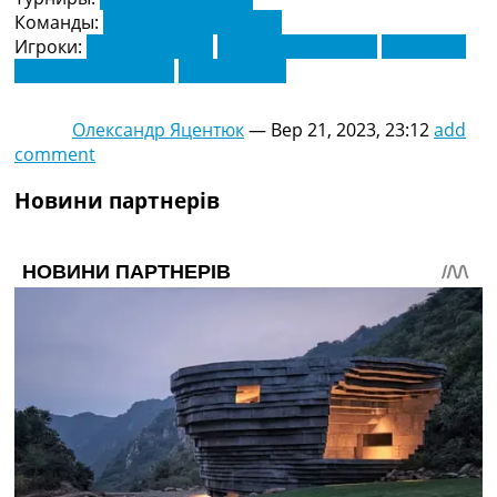
Команды:
Айнтрахт Франкфурт
Игроки:
Омар Мармуш
Пакстен Ааронсон
Робін Кох
Стефан Гартенман
Фарес Чайбі
Олександр Яцентюк
—
Вер 21, 2023, 23:12
add
comment
Новини партнерів