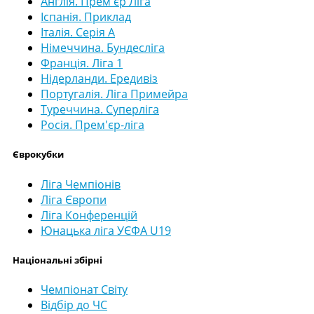
Англія. Прем'єр Ліга
Іспанія. Приклад
Італія. Серія А
Німеччина. Бундесліга
Франція. Ліга 1
Нідерланди. Ередивіз
Португалія. Ліга Примейра
Туреччина. Суперліга
Росія. Прем'єр-ліга
Єврокубки
Ліга Чемпіонів
Ліга Європи
Ліга Конференцій
Юнацька ліга УЄФА U19
Національні збірні
Чемпіонат Світу
Відбір до ЧС