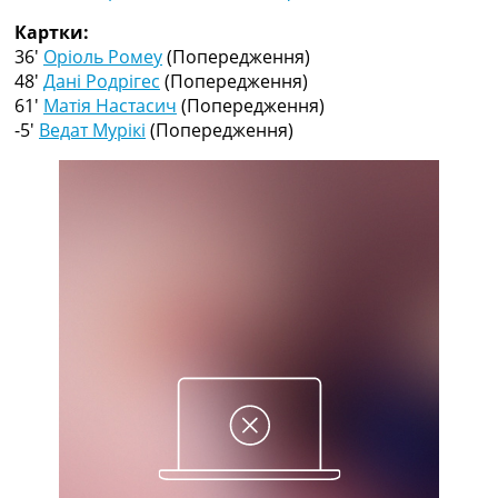
Рейтинг ФІФА
Картки:
Телепрограма
36′
Оріоль Ромеу
(Попередження)
RU
48′
Дані Родрігес
(Попередження)
UA
61′
Матія Настасич
(Попередження)
-5′
Ведат Мурікі
(Попередження)
Categories
Головна
Новини футболу
Відео
Новини футболу України
Футбольні трансфери
Останні коментарі
Конкурс прогнозів
Логін
Рейтінги
Правила
Колективний прогноз
Турніри
Чемпіонат Світу