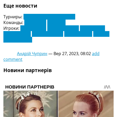
Еще новости
Турниры:
Ла Ліга. Чемпіонат Іспанії
Команды:
Барселона
Майорка
Игроки:
Абдон Пратс
Антоніо Санчес
Ведат Мурікі
Дані Родрігес
Матія Настасич
Оріоль Ромеу
Рафінья
Фермін Лопес
Андрій Чуприн
—
Вер 27, 2023, 08:02
add
comment
Новини партнерів