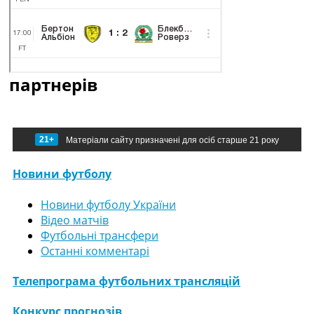
партнерів
21+
Матеріали сайту призначені для осіб старше 21 року
Новини футболу
Новини футболу України
Відео матчів
Футбольні трансфери
Останні комментарі
Телепрограма футбольних трансляцій
Конкурс прогнозів