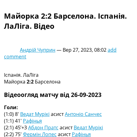
Колективний прогноз
Турніри
Майорка 2:2 Барселона. Іспанія.
Чемпіонат Світу
ЛаЛіга. Відео
Україна. Прем’єр-Ліга
Україна. Перша Ліга
Ліга Чемпіонів
Англія. Прем’єр-Ліга
Андрій Чуприн
—
Вер 27, 2023, 08:02
add
Іспанія. Ла Ліга
comment
Ще Турніри >>>
Таблиці
Чемпіонат Світу. Турнирні таблиці
Іспанія. ЛаЛіга
Таблиця УПЛ
Майорка
2:2
Барселона
Перша Ліга
Таблиця АПЛ
Відеоогляд матчу від 26-09-2023
Таблиця Ла Ліги
Таблиця Ліги Чемпіонів
Голи:
Всі таблиці >>>
(1:0) 8′
Ведат Мурікі
асист
Антоніо Санчес
Рейтинги
(1:1) 41′
Рафінья
Рейтинг країн УЄФА
(2:1) 45’+3
Абдон Пратс
асист
Ведат Мурікі
Рейтинг клубів УЄФА
(2:2) 75′
Фермін Лопес
асист
Рафінья