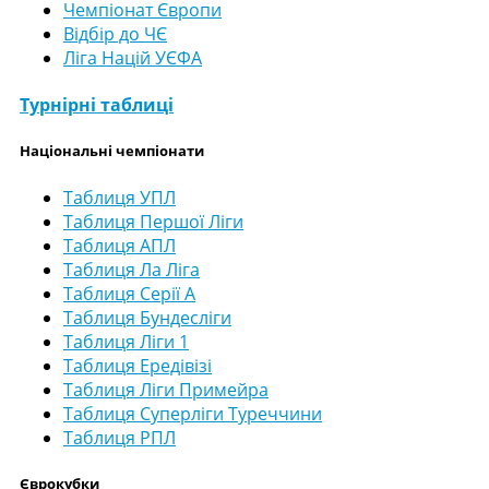
Чемпіонат Європи
Відбір до ЧЄ
Ліга Націй УЄФА
Турнірні таблиці
Національні чемпіонати
Таблиця УПЛ
Таблиця Першої Ліги
Таблиця АПЛ
Таблиця Ла Ліга
Таблиця Серії А
Таблиця Бундесліги
Таблиця Ліги 1
Таблиця Ередівізі
Таблиця Ліги Примейра
Таблиця Суперліги Туреччини
Таблиця РПЛ
Єврокубки