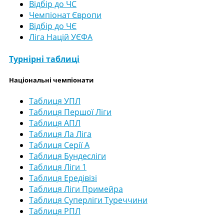
Відбір до ЧС
Чемпіонат Європи
Відбір до ЧЄ
Ліга Націй УЄФА
Турнірні таблиці
Національні чемпіонати
Таблиця УПЛ
Таблиця Першої Ліги
Таблиця АПЛ
Таблиця Ла Ліга
Таблиця Серії А
Таблиця Бундесліги
Таблиця Ліги 1
Таблиця Ередівізі
Таблиця Ліги Примейра
Таблиця Суперліги Туреччини
Таблиця РПЛ