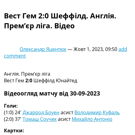
Колективний прогноз
Турніри
Вест Гем 2:0 Шеффілд. Англія.
Чемпіонат Світу
Прем’єр ліга. Відео
Україна. Прем’єр-Ліга
Україна. Перша Ліга
Ліга Чемпіонів
Англія. Прем’єр-Ліга
Олександр Яцентюк
—
Жовт 1, 2023, 09:50
add
Іспанія. Ла Ліга
comment
Ще Турніри >>>
Таблиці
Чемпіонат Світу. Турнирні таблиці
Англія. Прем’єр ліга
Таблиця УПЛ
Вест Гем
2:0
Шеффілд Юнайтед
Перша Ліга
Таблиця АПЛ
Відеоогляд матчу від 30-09-2023
Таблиця Ла Ліги
Таблиця Ліги Чемпіонів
Голи:
Всі таблиці >>>
(1:0) 24′
Джаррод Боуен
асист
Володимир Куфаль
Рейтинги
(2:0) 37′
Томаш Соучек
асист
Михайло Антоніо
Рейтинг країн УЄФА
Картки:
Рейтинг клубів УЄФА