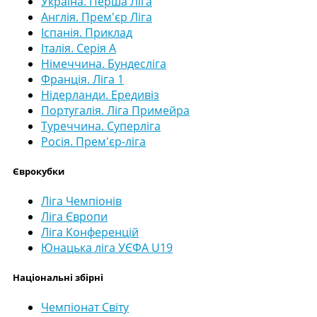
Україна. Перша Ліга
Англія. Прем'єр Ліга
Іспанія. Приклад
Італія. Серія А
Німеччина. Бундесліга
Франція. Ліга 1
Нідерланди. Ередивіз
Португалія. Ліга Примейра
Туреччина. Суперліга
Росія. Прем'єр-ліга
Єврокубки
Ліга Чемпіонів
Ліга Європи
Ліга Конференцій
Юнацька ліга УЄФА U19
Національні збірні
Чемпіонат Світу