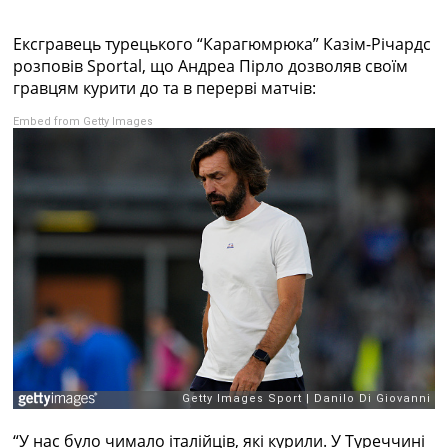
Колективний прогноз
Турніри
Ексгравець турецького “Карагюмрюка” Казім-Річардс
Чемпіонат Світу
розповів Sportal, що Андреа Пірло дозволяв своїм
Україна. Прем’єр-Ліга
гравцям курити до та в перерві матчів:
Україна. Перша Ліга
Embed from Getty Images
Ліга Чемпіонів
Англія. Прем’єр-Ліга
Іспанія. Ла Ліга
Ще Турніри >>>
Таблиці
Чемпіонат Світу. Турнирні таблиці
Таблиця УПЛ
Перша Ліга
Таблиця АПЛ
Таблиця Ла Ліги
Таблиця Ліги Чемпіонів
Всі таблиці >>>
Рейтинги
Рейтинг країн УЄФА
Рейтинг клубів УЄФА
“У нас було чимало італійців, які курили. У Туреччині