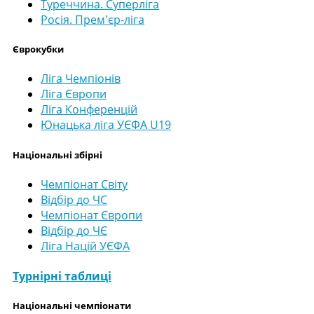
Туреччина. Суперліга
Росія. Прем'єр-ліга
Єврокубки
Ліга Чемпіонів
Ліга Європи
Ліга Конференцій
Юнацька ліга УЄФА U19
Національні збірні
Чемпіонат Світу
Відбір до ЧС
Чемпіонат Європи
Відбір до ЧЄ
Ліга Націй УЄФА
Турнірні таблиці
Національні чемпіонати