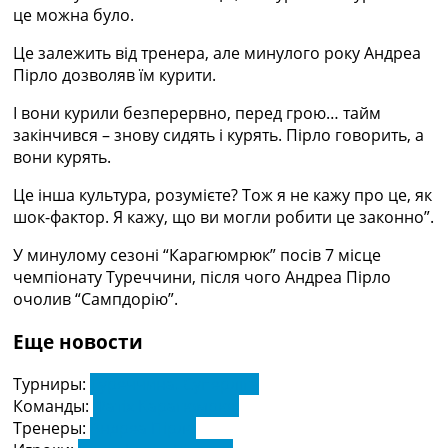
Рейтинг ФІФА
це можна було.
Телепрограма
Це залежить від тренера, але минулого року Андреа
RU
Пірло дозволяв їм курити.
UA
І вони курили безперервно, перед грою… тайм
Categories
закінчився – знову сидять і курять. Пірло говорить, а
вони курять.
Головна
Це інша культура, розумієте? Тож я не кажу про це, як
Новини футболу
шок-фактор. Я кажу, що ви могли робити це законно”.
Відео
Новини футболу України
У минулому сезоні “Карагюмрюк” посів 7 місце
Футбольні трансфери
чемпіонату Туреччини, після чого Андреа Пірло
Останні коментарі
очолив “Сампдорію”.
Конкурс прогнозів
Логін
Еще новости
Рейтінги
Правила
Турниры:
Туреччина. Суперліга
Колективний прогноз
Команды:
Фатіх Карагюмрюк
Турніри
Тренеры:
Андреа Пірло
Чемпіонат Світу