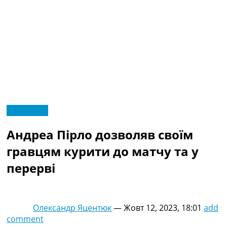
RU
Ексклюзив
UA
Головна
Меню
Андреа Пірло дозволяв своїм
Новини футболу
Відео
гравцям курити до матчу та у
Новини футболу України
перерві
Футбольні трансфери
Останні коментарі
Конкурс прогнозів
Логін
Олександр Яцентюк
—
Жовт 12, 2023, 18:01
add
Рейтінги
comment
Правила