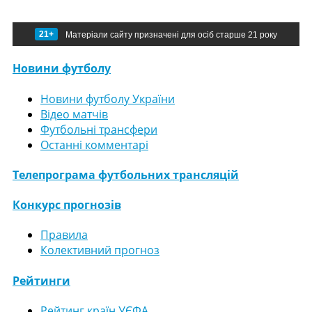
21+
Матеріали сайту призначені для осіб старше 21 року
Новини футболу
Новини футболу України
Відео матчів
Футбольні трансфери
Останні комментарі
Телепрограма футбольних трансляцій
Конкурс прогнозів
Правила
Колективний прогноз
Рейтинги
Рейтинг країн УЄФА