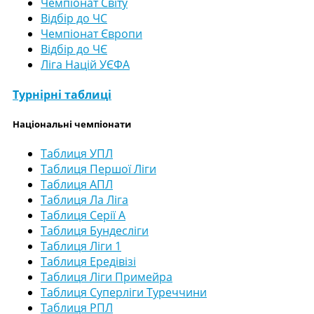
Чемпіонат Світу
Відбір до ЧС
Чемпіонат Європи
Відбір до ЧЄ
Ліга Націй УЄФА
Турнірні таблиці
Національні чемпіонати
Таблиця УПЛ
Таблиця Першої Ліги
Таблиця АПЛ
Таблиця Ла Ліга
Таблиця Серії А
Таблиця Бундесліги
Таблиця Ліги 1
Таблиця Ередівізі
Таблиця Ліги Примейра
Таблиця Суперліги Туреччини
Таблиця РПЛ