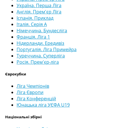
Україна. Перша Ліга
Англія. Прем'єр Ліга
Іспанія. Приклад
Італія. Серія А
Німеччина. Бундесліга
Франція. Ліга 1
Нідерланди. Ередивіз
Португалія. Ліга Примейра
Туреччина. Суперліга
Росія. Прем'єр-ліга
Єврокубки
Ліга Чемпіонів
Ліга Європи
Ліга Конференцій
Юнацька ліга УЄФА U19
Національні збірні