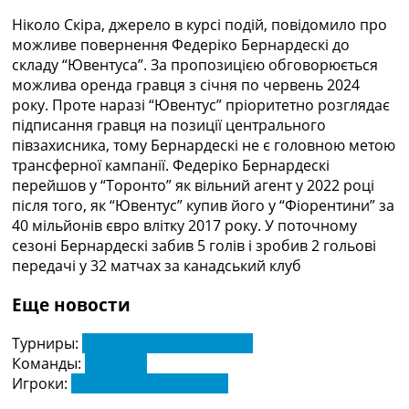
Рейтинг ФІФА
Ніколо Скіра, джерело в курсі подій, повідомило про
Телепрограма
можливе повернення Федеріко Бернардескі до
RU
складу “Ювентуса”. За пропозицією обговорюється
UA
можлива оренда гравця з січня по червень 2024
року. Проте наразі “Ювентус” пріоритетно розглядає
Categories
підписання гравця на позиції центрального
півзахисника, тому Бернардескі не є головною метою
Головна
трансферної кампанії. Федеріко Бернардескі
Новини футболу
перейшов у “Торонто” як вільний агент у 2022 році
Відео
після того, як “Ювентус” купив його у “Фіорентини” за
Новини футболу України
40 мільйонів євро влітку 2017 року. У поточному
Футбольні трансфери
сезоні Бернардескі забив 5 голів і зробив 2 гольові
Останні коментарі
передачі у 32 матчах за канадський клуб
Конкурс прогнозів
Логін
Еще новости
Рейтінги
Правила
Турниры:
Серія А. Чемпіонат Італії
Колективний прогноз
Команды:
Ювентус
Турніри
Игроки:
Федеріко Бернардескі
Чемпіонат Світу