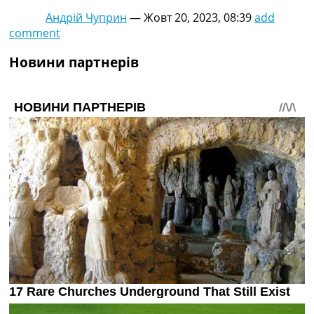
Україна. Прем’єр-Ліга
Андрій Чуприн
—
Жовт 20, 2023, 08:39
add
Україна. Перша Ліга
comment
Ліга Чемпіонів
Англія. Прем’єр-Ліга
Новини партнерів
Іспанія. Ла Ліга
Ще Турніри >>>
Таблиці
Чемпіонат Світу. Турнирні таблиці
Таблиця УПЛ
Перша Ліга
Таблиця АПЛ
Таблиця Ла Ліги
Таблиця Ліги Чемпіонів
Всі таблиці >>>
Рейтинги
Рейтинг країн УЄФА
Рейтинг клубів УЄФА
Рейтинг ФІФА
Телепрограма