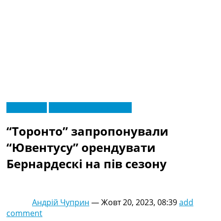
RU
Ексклюзив
Футбольні трансфери
UA
Головна
Меню
“Торонто” запропонували
Новини футболу
Відео
“Ювентусу” орендувати
Новини футболу України
Бернардескі на пів сезону
Футбольні трансфери
Останні коментарі
Конкурс прогнозів
Логін
Андрій Чуприн
—
Жовт 20, 2023, 08:39
add
Рейтінги
comment
Правила