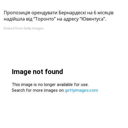
Колективний прогноз
Турніри
Пропозиція орендувати Бернардескі на 6 місяців
Чемпіонат Світу
надійшла від “Торонто” на адресу “Ювентуса”.
Україна. Прем’єр-Ліга
Embed from Getty Images
Україна. Перша Ліга
Ліга Чемпіонів
Англія. Прем’єр-Ліга
Іспанія. Ла Ліга
Ще Турніри >>>
Таблиці
Чемпіонат Світу. Турнирні таблиці
Таблиця УПЛ
Перша Ліга
Таблиця АПЛ
Таблиця Ла Ліги
Таблиця Ліги Чемпіонів
Всі таблиці >>>
Рейтинги
Рейтинг країн УЄФА
Рейтинг клубів УЄФА