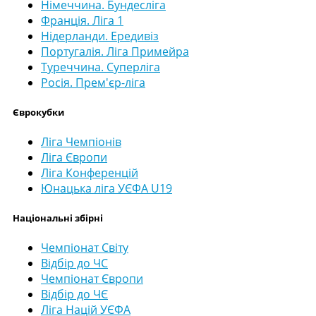
Німеччина. Бундесліга
Франція. Ліга 1
Нідерланди. Ередивіз
Португалія. Ліга Примейра
Туреччина. Суперліга
Росія. Прем'єр-ліга
Єврокубки
Ліга Чемпіонів
Ліга Європи
Ліга Конференцій
Юнацька ліга УЄФА U19
Національні збірні
Чемпіонат Світу
Відбір до ЧС
Чемпіонат Європи
Відбір до ЧЄ
Ліга Націй УЄФА