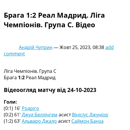
Колективний прогноз
Турніри
Брага 1:2 Реал Мадрид. Ліга
Чемпіонат Світу
Чемпіонів. Група C. Відео
Україна. Прем’єр-Ліга
Україна. Перша Ліга
Ліга Чемпіонів
Англія. Прем’єр-Ліга
Андрій Чуприн
—
Жовт 25, 2023, 08:38
add
Іспанія. Ла Ліга
comment
Ще Турніри >>>
Таблиці
Чемпіонат Світу. Турнирні таблиці
Ліга Чемпіонів. Група C
Таблиця УПЛ
Брага
1:2
Реал Мадрид
Перша Ліга
Таблиця АПЛ
Відеоогляд матчу від 24-10-2023
Таблиця Ла Ліги
Таблиця Ліги Чемпіонів
Голи:
Всі таблиці >>>
(0:1) 16′
Родріго
Рейтинги
(0:2) 61′
Джуд Беллінгем
асист
Вінісіус Джуніор
Рейтинг країн УЄФА
(1:2) 63′
Альваро Джало
асист
Саймон Банза
Рейтинг клубів УЄФА