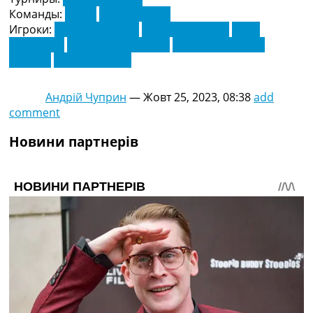
Команды:
Брага
Реал Мадрид
Игроки:
Альваро Джало
Вінісіус Джуніор
Джуд
Беллінгем
Едуардо Камавінга
Начо Фернандес
Родріго
Саймон Банза
Андрій Чуприн
—
Жовт 25, 2023, 08:38
add
comment
Новини партнерів