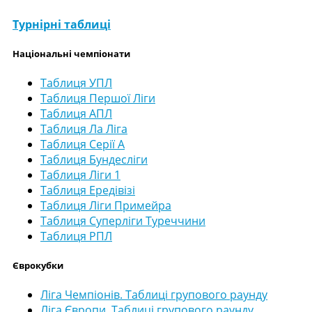
Турнірні таблиці
Національні чемпіонати
Таблиця УПЛ
Таблиця Першої Ліги
Таблиця АПЛ
Таблиця Ла Ліга
Таблиця Серії А
Таблиця Бундесліги
Таблиця Ліги 1
Таблиця Ередівізі
Таблиця Ліги Примейра
Таблиця Суперліги Туреччини
Таблиця РПЛ
Єврокубки
Ліга Чемпіонів. Таблиці групового раунду
Ліга Європи. Таблиці групового раунду