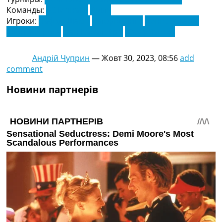
Команды:
АС Монако
Лілль
Игроки:
Бафоді Діакіті
Вілфрід Сінго
Денис Закарія
Едон Жегрова
Іван Кавалейро
Юсуф Язиджі
Андрій Чуприн
—
Жовт 30, 2023, 08:56
add
comment
Новини партнерів