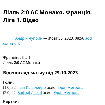
Колективний прогноз
Турніри
Лілль 2:0 АС Монако. Франція.
Чемпіонат Світу
Ліга 1. Відео
Україна. Прем’єр-Ліга
Україна. Перша Ліга
Ліга Чемпіонів
Англія. Прем’єр-Ліга
Андрій Чуприн
—
Жовт 30, 2023, 08:56
add
Іспанія. Ла Ліга
comment
Ще Турніри >>>
Таблиці
Чемпіонат Світу. Турнирні таблиці
Франція. Ліга 1
Таблиця УПЛ
Лілль
2:0
АС Монако
Перша Ліга
Таблиця АПЛ
Відеоогляд матчу від 29-10-2023
Таблиця Ла Ліги
Таблиця Ліги Чемпіонів
Голи:
Всі таблиці >>>
(1:0) 32′
Іван Кавалейро
асист
Едон Жегрова
Рейтинги
(2:0) 42′
Бафоді Діакіті
асист
Едон Жегрова
Рейтинг країн УЄФА
Картки:
Рейтинг клубів УЄФА