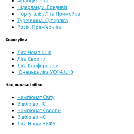
Франція. Ліга 1
Нідерланди. Ередивіз
Португалія. Ліга Примейра
Туреччина. Суперліга
Росія. Прем'єр-ліга
Єврокубки
Ліга Чемпіонів
Ліга Європи
Ліга Конференцій
Юнацька ліга УЄФА U19
Національні збірні
Чемпіонат Світу
Відбір до ЧС
Чемпіонат Європи
Відбір до ЧЄ
Ліга Націй УЄФА