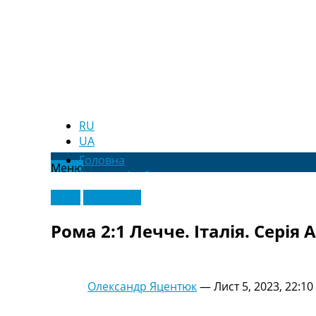
RU
UA
Головна
Меню
Новини футболу
Відео
Відео
Ексклюзив
Новини футболу України
Футбольні трансфери
Рома 2:1 Лечче. Італія. Серія A
Останні коментарі
Конкурс прогнозів
Логін
Рейтінги
Олександр Яцентюк
—
Лист 5, 2023, 22:10
Правила
Колективний прогноз