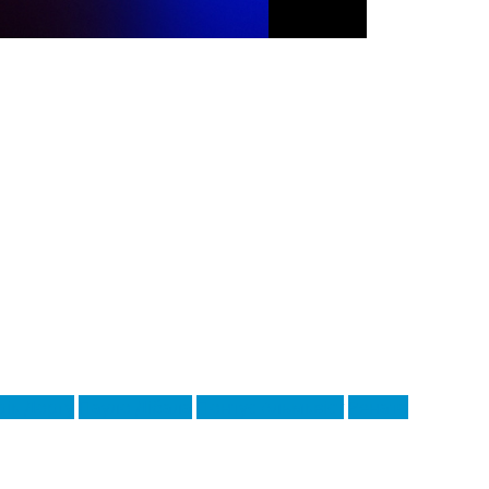
рік Доргу
Пауло Дібала
Понтус Альмквіст
Ренато