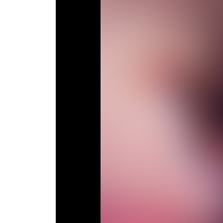
Телепрограма
RU
UA
Categories
Головна
Новини футболу
Відео
Новини футболу України
Футбольні трансфери
Останні коментарі
Конкурс прогнозів
Логін
Рейтінги
Правила
Колективний прогноз
Турніри
Чемпіонат Світу
Україна. Прем’єр-Ліга