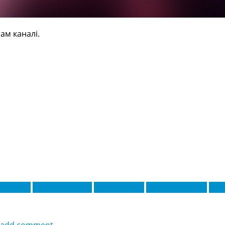
ам каналі.
Льоренте
Ілбер Рамадані
Ламек Банда
Нікола Залевскі
Пат
add comment