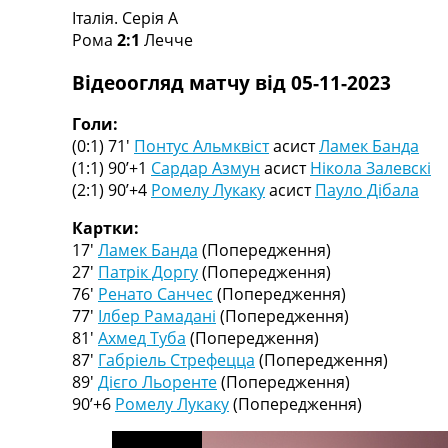
Італія. Серія A
Турніри
Рома
2:1
Лечче
Чемпіонат Світу
Україна. Прем’єр-Ліга
Відеоогляд матчу від 05-11-2023
Україна. Перша Ліга
Ліга Чемпіонів
Голи:
Англія. Прем’єр-Ліга
(0:1) 71′
Понтус Альмквіст
асист
Ламек Банда
Іспанія. Ла Ліга
(1:1) 90’+1
Сардар Азмун
асист
Нікола Залевскі
Ще Турніри >>>
(2:1) 90’+4
Ромелу Лукаку
асист
Пауло Дібала
Таблиці
Чемпіонат Світу. Турнирні таблиці
Картки:
Таблиця УПЛ
17′
Ламек Банда
(Попередження)
Перша Ліга
27′
Патрік Доргу
(Попередження)
Таблиця АПЛ
76′
Ренато Санчес
(Попередження)
Таблиця Ла Ліги
77′
Ілбер Рамадані
(Попередження)
Таблиця Ліги Чемпіонів
81′
Ахмед Туба
(Попередження)
Всі таблиці >>>
87′
Габріель Стрефецца
(Попередження)
Рейтинги
89′
Дієго Льоренте
(Попередження)
Рейтинг країн УЄФА
90’+6
Ромелу Лукаку
(Попередження)
Рейтинг клубів УЄФА
Рейтинг ФІФА