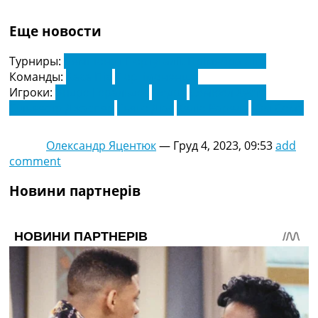
Еще новости
Турниры:
Чемпіонат Португалії. Прімейра Ліга
Команды:
Каса Піа
Портімоненше
Игроки:
Андре Геральдес
Педра
Семюел Хусто
Сільвестр Джаспер
Тьяго Діас
Хеліо Варела
Юкі Сома
Олександр Яцентюк
—
Груд 4, 2023, 09:53
add
comment
Новини партнерів