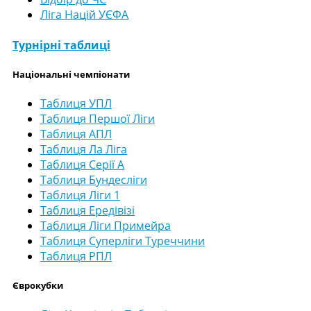
Ліга Націй УЄФА
Турнірні таблиці
Національні чемпіонати
Таблиця УПЛ
Таблиця Першої Ліги
Таблиця АПЛ
Таблиця Ла Ліга
Таблиця Серії А
Таблиця Бундесліги
Таблиця Ліги 1
Таблиця Ередівізі
Таблиця Ліги Примейра
Таблиця Суперліги Туреччини
Таблиця РПЛ
Єврокубки