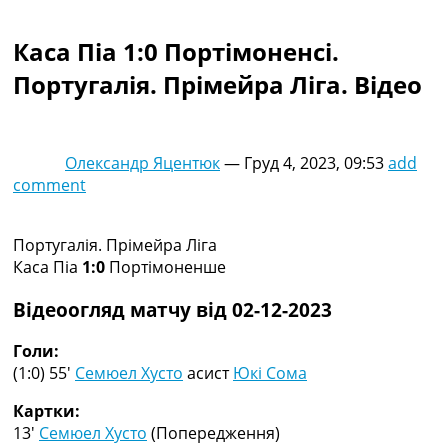
Колективний прогноз
Турніри
Каса Піа 1:0 Портімоненсі.
Чемпіонат Світу
Португалія. Прімейра Ліга. Відео
Україна. Прем’єр-Ліга
Україна. Перша Ліга
Ліга Чемпіонів
Англія. Прем’єр-Ліга
Олександр Яцентюк
—
Груд 4, 2023, 09:53
add
Іспанія. Ла Ліга
comment
Ще Турніри >>>
Таблиці
Чемпіонат Світу. Турнирні таблиці
Португалія. Прімейра Ліга
Таблиця УПЛ
Каса Піа
1:0
Портімоненше
Перша Ліга
Таблиця АПЛ
Відеоогляд матчу від 02-12-2023
Таблиця Ла Ліги
Таблиця Ліги Чемпіонів
Голи:
Всі таблиці >>>
(1:0) 55′
Семюел Хусто
асист
Юкі Сома
Рейтинги
Картки:
Рейтинг країн УЄФА
13′
Семюел Хусто
(Попередження)
Рейтинг клубів УЄФА