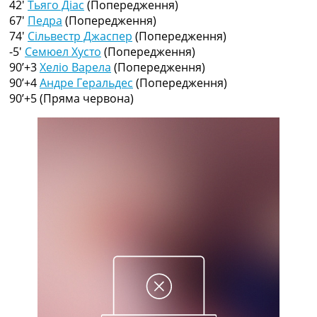
42′
Тьяго Діас
(Попередження)
Рейтинг ФІФА
67′
Педра
(Попередження)
Телепрограма
74′
Сільвестр Джаспер
(Попередження)
RU
-5′
Семюел Хусто
(Попередження)
UA
90’+3
Хеліо Варела
(Попередження)
90’+4
Андре Геральдес
(Попередження)
Categories
90’+5
(Пряма червона)
Головна
Новини футболу
Відео
Новини футболу України
Футбольні трансфери
Останні коментарі
Конкурс прогнозів
Логін
Рейтінги
Правила
Колективний прогноз
Турніри
Чемпіонат Світу