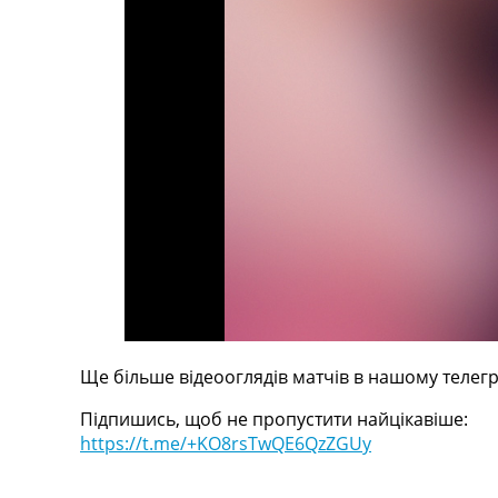
Телепрограма
RU
UA
Categories
Головна
Новини футболу
Відео
Новини футболу України
Футбольні трансфери
Останні коментарі
Конкурс прогнозів
Логін
Рейтінги
Ще більше відеооглядів матчів в нашому телегр
Правила
Підпишись, щоб не пропустити найцікавіше:
Колективний прогноз
https://t.me/+KO8rsTwQE6QzZGUy
Турніри
Чемпіонат Світу
Україна. Прем’єр-Ліга