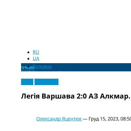
RU
UA
Головна
Меню
Новини футболу
Відео
Відео
Ексклюзив
Новини футболу України
Футбольні трансфери
Легія Варшава 2:0 АЗ Алкмар. 
Останні коментарі
Конкурс прогнозів
Логін
Рейтінги
Олександр Яцентюк
—
Груд 15, 2023, 08:5
Правила
Колективний прогноз