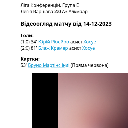
Ліга Конференцій. Група E
Турніри
Легія Варшава
2:0
АЗ Алкмаар
Чемпіонат Світу
Україна. Прем’єр-Ліга
Відеоогляд матчу від 14-12-2023
Україна. Перша Ліга
Ліга Чемпіонів
Голи:
Англія. Прем’єр-Ліга
(1:0) 34′
Юрій Рібейро
асист
Хосуе
Іспанія. Ла Ліга
(2:0) 81′
Блаж Крамер
асист
Хосуе
Ще Турніри >>>
Таблиці
Картки:
Чемпіонат Світу. Турнирні таблиці
53′
Бруно Мартінс Інді
(Пряма червона)
Таблиця УПЛ
Перша Ліга
Таблиця АПЛ
Таблиця Ла Ліги
Таблиця Ліги Чемпіонів
Всі таблиці >>>
Рейтинги
Рейтинг країн УЄФА
Рейтинг клубів УЄФА
Рейтинг ФІФА