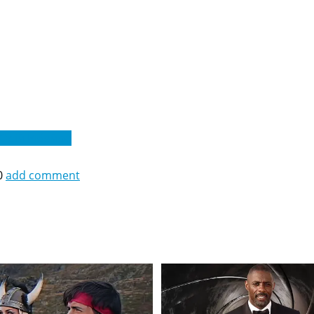
Юрій Рібейро
0
add comment