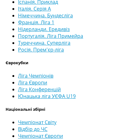
Іспанія. Приклад
Італія. Серія А
Німеччина. Бундесліга
Франція. Ліга 1
Нідерланди. Ередивіз
Португалія. Ліга Примейра
Туреччина. Суперліга
Росія. Прем'єр-ліга
Єврокубки
Ліга Чемпіонів
Ліга Європи
Ліга Конференцій
Юнацька ліга УЄФА U19
Національні збірні
Чемпіонат Світу
Відбір до ЧС
Чемпіонат Європи