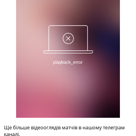
Рейтинг ФІФА
Телепрограма
RU
UA
Categories
Головна
Новини футболу
Відео
Новини футболу України
Футбольні трансфери
Останні коментарі
Конкурс прогнозів
Логін
Рейтінги
Правила
Колективний прогноз
Турніри
Ще більше відеооглядів матчів в нашому телеграм
Чемпіонат Світу
каналі.