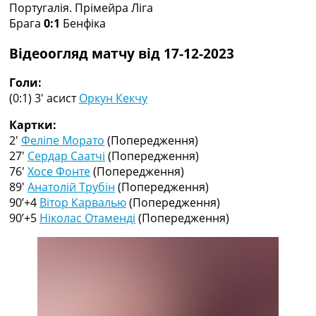
Португалія. Прімейра Ліга
Колективний прогноз
Брага
0:1
Бенфіка
Турніри
Чемпіонат Світу
Відеоогляд матчу від 17-12-2023
Україна. Прем’єр-Ліга
Україна. Перша Ліга
Голи:
Ліга Чемпіонів
(0:1) 3′
асист
Оркун Кекчу
Англія. Прем’єр-Ліга
Іспанія. Ла Ліга
Картки:
Ще Турніри >>>
2′
Феліпе Морато
(Попередження)
Таблиці
27′
Сердар Саатчі
(Попередження)
Чемпіонат Світу. Турнирні таблиці
76′
Хосе Фонте
(Попередження)
Таблиця УПЛ
89′
Анатолій Трубін
(Попередження)
Перша Ліга
90’+4
Вітор Карвалью
(Попередження)
Таблиця АПЛ
90’+5
Ніколас Отаменді
(Попередження)
Таблиця Ла Ліги
Таблиця Ліги Чемпіонів
Всі таблиці >>>
Рейтинги
Рейтинг країн УЄФА
Рейтинг клубів УЄФА