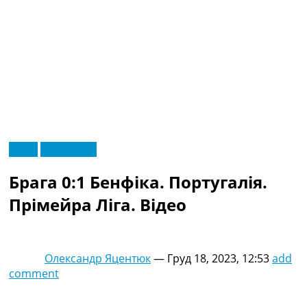
RU
Відео
Ексклюзив
UA
Головна
Меню
Брага 0:1 Бенфіка. Португалія.
Новини футболу
Відео
Прімейра Ліга. Відео
Новини футболу України
Футбольні трансфери
Останні коментарі
Олександр Яцентюк
—
Груд 18, 2023, 12:53
add
Конкурс прогнозів
comment
Логін
Рейтінги
Правила