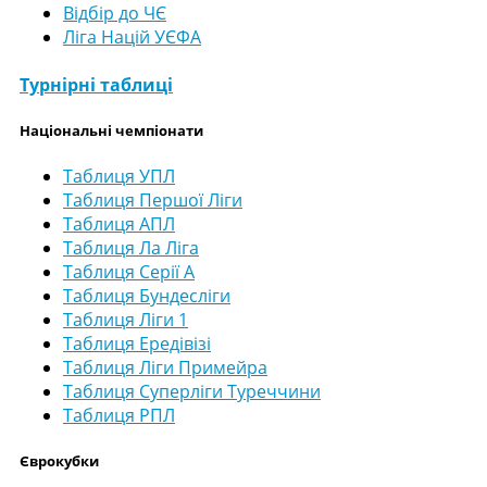
Відбір до ЧЄ
Ліга Націй УЄФА
Турнірні таблиці
Національні чемпіонати
Таблиця УПЛ
Таблиця Першої Ліги
Таблиця АПЛ
Таблиця Ла Ліга
Таблиця Серії А
Таблиця Бундесліги
Таблиця Ліги 1
Таблиця Ередівізі
Таблиця Ліги Примейра
Таблиця Суперліги Туреччини
Таблиця РПЛ
Єврокубки