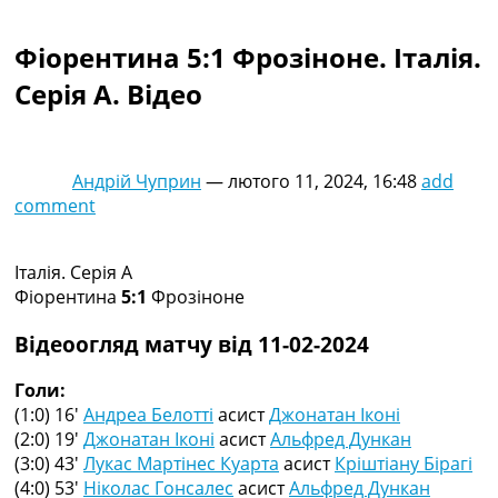
Колективний прогноз
Турніри
Фіорентина 5:1 Фрозіноне. Італія.
Чемпіонат Світу
Серія A. Відео
Україна. Прем’єр-Ліга
Україна. Перша Ліга
Ліга Чемпіонів
Англія. Прем’єр-Ліга
Андрій Чуприн
—
лютого 11, 2024, 16:48
add
Іспанія. Ла Ліга
comment
Ще Турніри >>>
Таблиці
Чемпіонат Світу. Турнирні таблиці
Італія. Серія A
Таблиця УПЛ
Фіорентина
5:1
Фрозіноне
Перша Ліга
Таблиця АПЛ
Відеоогляд матчу від 11-02-2024
Таблиця Ла Ліги
Таблиця Ліги Чемпіонів
Голи:
Всі таблиці >>>
(1:0) 16′
Андреа Белотті
асист
Джонатан Іконі
Рейтинги
(2:0) 19′
Джонатан Іконі
асист
Альфред Дункан
Рейтинг країн УЄФА
(3:0) 43′
Лукас Мартінес Куарта
асист
Кріштіану Бірагі
Рейтинг клубів УЄФА
(4:0) 53′
Ніколас Гонсалес
асист
Альфред Дункан