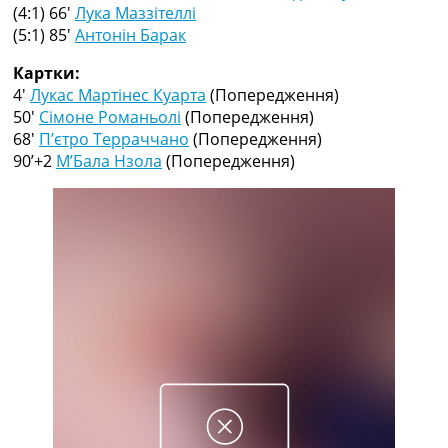
Рейтинг ФІФА
(4:1) 66′
Лука Маззітеллі
Телепрограма
(5:1) 85′
Антонін Барак
RU
Картки:
UA
4′
Лукас Мартінес Куарта
(Попередження)
50′
Сімоне Романьолі
(Попередження)
Categories
68′
П’єтро Терраччано
(Попередження)
90’+2
М’Бала Нзола
(Попередження)
Головна
Новини футболу
Відео
Новини футболу України
Футбольні трансфери
Останні коментарі
Конкурс прогнозів
Логін
Рейтінги
Правила
Колективний прогноз
Турніри
Чемпіонат Світу