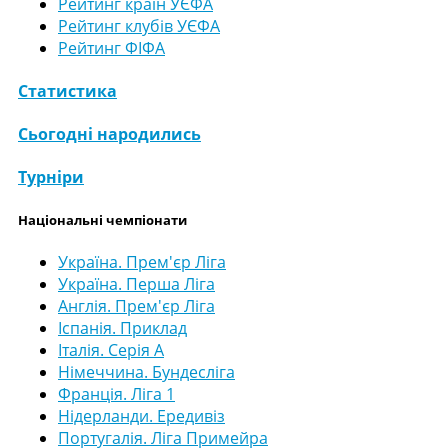
Рейтинг країн УЄФА
Рейтинг клубів УЄФА
Рейтинг ФІФА
Статистика
Сьогодні народились
Турніри
Національні чемпіонати
Україна. Прем'єр Ліга
Україна. Перша Ліга
Англія. Прем'єр Ліга
Іспанія. Приклад
Італія. Серія А
Німеччина. Бундесліга
Франція. Ліга 1
Нідерланди. Ередивіз
Португалія. Ліга Примейра