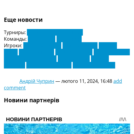
Еще новости
Турниры:
Серія А. Чемпіонат Італії
Команды:
Фіорентина
Фрозіноне
Игроки:
Альфред Дункан
Андреа Белотті
Антонін
Барак
Джонатан Іконі
Кріштіану Бірагі
Лука Маззітеллі
Лукас Мартінес Куарта
М'Бала Нзола
Ніколас
Гонсалес
П'єтро Терраччано
Сімоне Романьолі
Андрій Чуприн
—
лютого 11, 2024, 16:48
add
comment
Новини партнерів