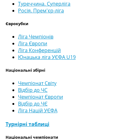
Туреччина. Суперліга
Росія. Прем'єр-ліга
Єврокубки
Ліга Чемпіонів
Ліга Європи
Ліга Конференцій
Юнацька ліга УЄФА U19
Національні збірні
Чемпіонат Світу
Відбір до ЧС
Чемпіонат Європи
Відбір до ЧЄ
Ліга Націй УЄФА
Турнірні таблиці
Національні чемпіонати