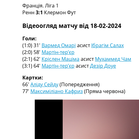
Франція. Ліга 1
Турніри
Ренн
3:1
Клермон Фут
Чемпіонат Світу
Україна. Прем’єр-Ліга
Відеоогляд матчу від 18-02-2024
Україна. Перша Ліга
Ліга Чемпіонів
Голи:
Англія. Прем’єр-Ліга
(1:0) 31′
Вармед Омарі
асист
Ібрагім Салах
Іспанія. Ла Ліга
(2:0) 58′
Мартін-тер’єр
Ще Турніри >>>
(2:1) 62′
Кріслен Маціма
асист
Мухаммед Чам
Таблиці
(3:1) 64′
Мартін-тер’єр
асист
Дезір Доуе
Чемпіонат Світу. Турнирні таблиці
Таблиця УПЛ
Картки:
Перша Ліга
66′
Аліду Сейду
(Попередження)
Таблиця АПЛ
77′
Максиміліано Кафриз
(Пряма червона)
Таблиця Ла Ліги
Таблиця Ліги Чемпіонів
Всі таблиці >>>
Рейтинги
Рейтинг країн УЄФА
Рейтинг клубів УЄФА
Рейтинг ФІФА