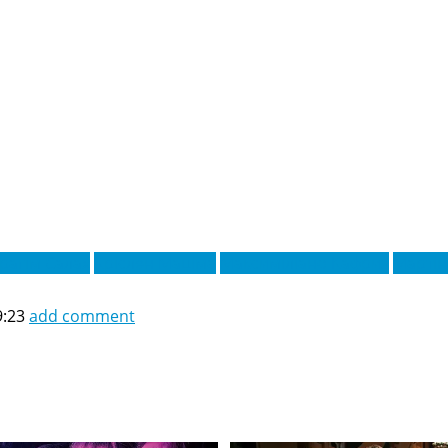
брагім Салах
Кріслен Маціма
Максиміліано Кафриз
Мартін
9:23
add comment