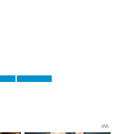
-тер'єр
Мухаммед Чам