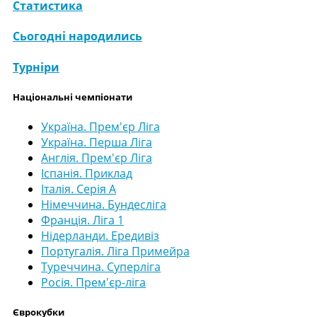
Статистика
Сьогодні народились
Турніри
Національні чемпіонати
Україна. Прем'єр Ліга
Україна. Перша Ліга
Англія. Прем'єр Ліга
Іспанія. Приклад
Італія. Серія А
Німеччина. Бундесліга
Франція. Ліга 1
Нідерланди. Ередивіз
Португалія. Ліга Примейра
Туреччина. Суперліга
Росія. Прем'єр-ліга
Єврокубки