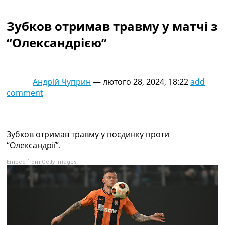
Колективний прогноз
Турніри
Зубков отримав травму у матчі з
Чемпіонат Світу
“Олександрією”
Україна. Прем’єр-Ліга
Україна. Перша Ліга
Ліга Чемпіонів
Англія. Прем’єр-Ліга
Андрій Чуприн
—
лютого 28, 2024, 18:22
add
Іспанія. Ла Ліга
comment
Ще Турніри >>>
Таблиці
Чемпіонат Світу. Турнирні таблиці
Таблиця УПЛ
Зубков отримав травму у поєдинку проти
Перша Ліга
“Олександрії”.
Таблиця АПЛ
Embed from Getty Images
Таблиця Ла Ліги
Таблиця Ліги Чемпіонів
Всі таблиці >>>
Рейтинги
Рейтинг країн УЄФА
Рейтинг клубів УЄФА