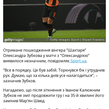
Рейтинг ФІФА
Телепрограма
RU
UA
Categories
Головна
Новини футболу
Отримане пошкодження вінгера “Шахтаря”
Відео
Олександра Зубкова у матчі з “Олександрією”
Новини футболу України
виявилося незначним, повідомляє
Sport.ua
.
Футбольні трансфери
Останні коментарі
“Все в порядку. Це був забій. Торкнувся бік і утруднив
Конкурс прогнозів
рух. Думаю, що за кілька днів усе налагодиться”, –
Логін
зазначив Зубков.
Рейтінги
Нагадаємо, що після зіткнення з Іваном Калюжним
Правила
Зубков не зміг продовжити гру і на 35-й хвилині його
Колективний прогноз
замінив Мар’ян Швед.
Турніри
Чемпіонат Світу