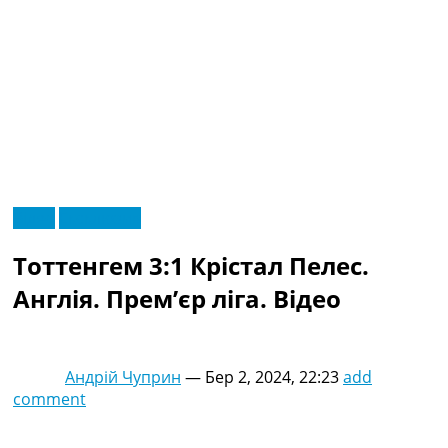
RU
Відео
Ексклюзив
UA
Головна
Меню
Тоттенгем 3:1 Крістал Пелес.
Новини футболу
Відео
Англія. Прем’єр ліга. Відео
Новини футболу України
Футбольні трансфери
Останні коментарі
Андрій Чуприн
—
Бер 2, 2024, 22:23
add
Конкурс прогнозів
comment
Логін
Рейтінги
Правила