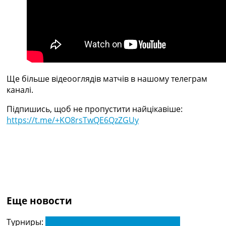
Україна. Прем’єр-Ліга
Україна. Перша Ліга
Ліга Чемпіонів
Англія. Прем’єр-Ліга
Іспанія. Ла Ліга
Ще Турніри >>>
Таблиці
Ще більше відеооглядів матчів в нашому телеграм
Чемпіонат Світу. Турнирні таблиці
каналі.
Таблиця УПЛ
Перша Ліга
Підпишись, щоб не пропустити найцікавіше:
Таблиця АПЛ
https://t.me/+KO8rsTwQE6QzZGUy
Таблиця Ла Ліги
Таблиця Ліги Чемпіонів
Всі таблиці >>>
Рейтинги
Рейтинг країн УЄФА
Рейтинг клубів УЄФА
Рейтинг ФІФА
Еще новости
Телепрограма
Турниры:
Чемпіонат України з футболу. УПЛ