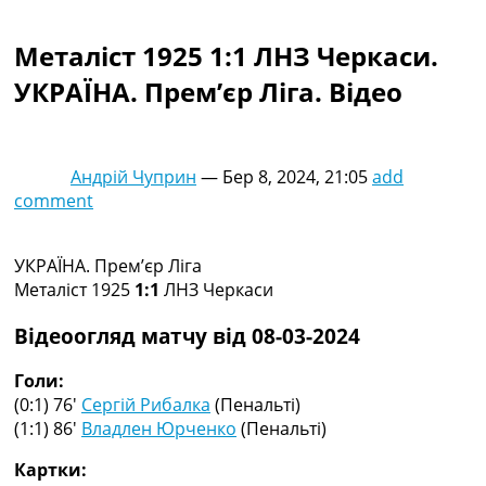
Колективний прогноз
Турніри
Металіст 1925 1:1 ЛНЗ Черкаси.
Чемпіонат Світу
УКРАЇНА. Прем’єр Ліга. Відео
Україна. Прем’єр-Ліга
Україна. Перша Ліга
Ліга Чемпіонів
Англія. Прем’єр-Ліга
Андрій Чуприн
—
Бер 8, 2024, 21:05
add
Іспанія. Ла Ліга
comment
Ще Турніри >>>
Таблиці
Чемпіонат Світу. Турнирні таблиці
УКРАЇНА. Прем’єр Ліга
Таблиця УПЛ
Металіст 1925
1:1
ЛНЗ Черкаси
Перша Ліга
Таблиця АПЛ
Відеоогляд матчу від 08-03-2024
Таблиця Ла Ліги
Таблиця Ліги Чемпіонів
Голи:
Всі таблиці >>>
(0:1) 76′
Сергій Рибалка
(Пенальті)
Рейтинги
(1:1) 86′
Владлен Юрченко
(Пенальті)
Рейтинг країн УЄФА
Картки:
Рейтинг клубів УЄФА