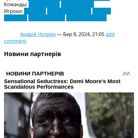
Команды:
ЛНЗ Черкаси
Металіст 1925
Игроки:
Бар Арад
Владлен Юрченко
Олексій
Хобленко
Сергій Рибалка
Сергій Шестаков
Андрій Чуприн
—
Бер 8, 2024, 21:05
add
comment
Новини партнерів