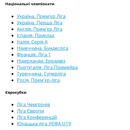
Національні чемпіонати
Україна. Прем'єр Ліга
Україна. Перша Ліга
Англія. Прем'єр Ліга
Іспанія. Приклад
Італія. Серія А
Німеччина. Бундесліга
Франція. Ліга 1
Нідерланди. Ередивіз
Португалія. Ліга Примейра
Туреччина. Суперліга
Росія. Прем'єр-ліга
Єврокубки
Ліга Чемпіонів
Ліга Європи
Ліга Конференцій
Юнацька ліга УЄФА U19