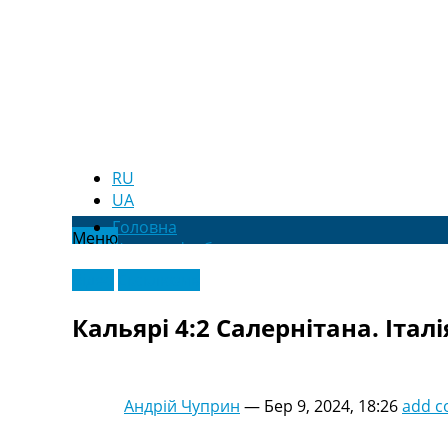
RU
UA
Головна
Меню
Новини футболу
Відео
Відео
Ексклюзив
Новини футболу України
Футбольні трансфери
Кальярі 4:2 Салернітана. Італія
Останні коментарі
Конкурс прогнозів
Логін
Рейтінги
Андрій Чуприн
—
Бер 9, 2024, 18:26
add 
Правила
Колективний прогноз