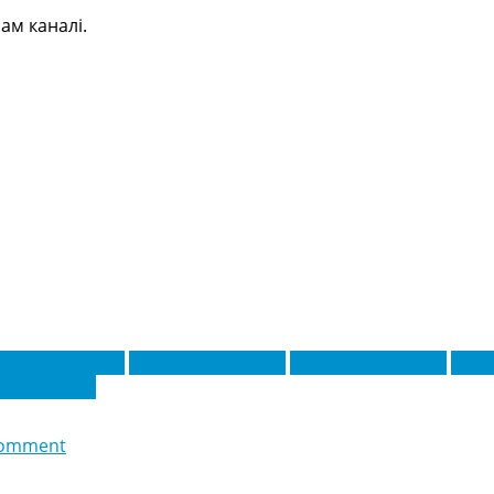
ам каналі.
Габріеле Заппа
Григоріс Кастанос
Джанлука Гаетано
Джан
Юна Самбія
comment