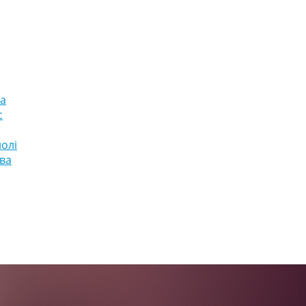
па
с
олі
ва