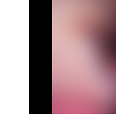
Телепрограма
RU
UA
Categories
Головна
Новини футболу
Відео
Новини футболу України
Футбольні трансфери
Останні коментарі
Конкурс прогнозів
Логін
Рейтінги
Правила
Колективний прогноз
Турніри
Чемпіонат Світу
Україна. Прем’єр-Ліга