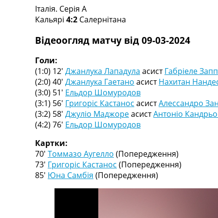
Італія. Серія A
Турніри
Кальярі
4:2
Салернітана
Чемпіонат Світу
Україна. Прем’єр-Ліга
Відеоогляд матчу від 09-03-2024
Україна. Перша Ліга
Ліга Чемпіонів
Голи:
Англія. Прем’єр-Ліга
(1:0) 12′
Джанлука Лападула
асист
Габріеле Зап
Іспанія. Ла Ліга
(2:0) 40′
Джанлука Гаетано
асист
Нахитан Нанде
Ще Турніри >>>
(3:0) 51′
Ельдор Шомуродов
Таблиці
(3:1) 56′
Григоріс Кастанос
асист
Алессандро Зан
Чемпіонат Світу. Турнирні таблиці
(3:2) 58′
Джуліо Маджоре
асист
Антоніо Кандрьо
Таблиця УПЛ
(4:2) 76′
Ельдор Шомуродов
Перша Ліга
Таблиця АПЛ
Картки:
Таблиця Ла Ліги
70′
Томмазо Аугелло
(Попередження)
Таблиця Ліги Чемпіонів
73′
Григоріс Кастанос
(Попередження)
Всі таблиці >>>
85′
Юна Самбія
(Попередження)
Рейтинги
Рейтинг країн УЄФА
Рейтинг клубів УЄФА
Рейтинг ФІФА