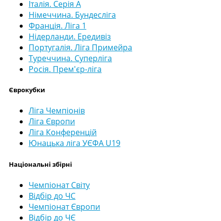
Італія. Серія А
Німеччина. Бундесліга
Франція. Ліга 1
Нідерланди. Ередивіз
Португалія. Ліга Примейра
Туреччина. Суперліга
Росія. Прем'єр-ліга
Єврокубки
Ліга Чемпіонів
Ліга Європи
Ліга Конференцій
Юнацька ліга УЄФА U19
Національні збірні
Чемпіонат Світу
Відбір до ЧС
Чемпіонат Європи
Відбір до ЧЄ