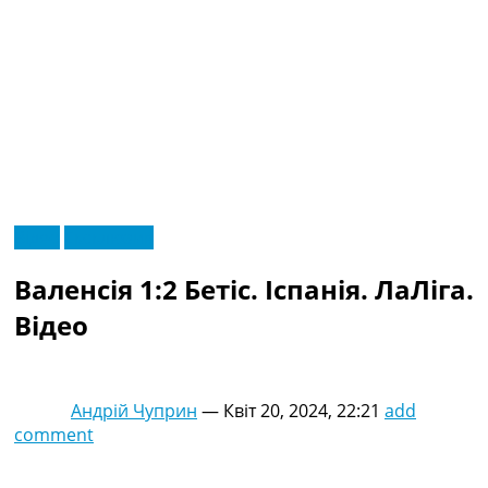
RU
Відео
Ексклюзив
UA
Головна
Меню
Валенсія 1:2 Бетіс. Іспанія. ЛаЛіга.
Новини футболу
Відео
Відео
Новини футболу України
Футбольні трансфери
Останні коментарі
Андрій Чуприн
—
Квіт 20, 2024, 22:21
add
Конкурс прогнозів
comment
Логін
Рейтінги
Правила