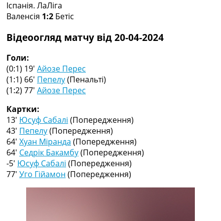
Іспанія. ЛаЛіга
Колективний прогноз
Валенсія
1:2
Бетіс
Турніри
Чемпіонат Світу
Відеоогляд матчу від 20-04-2024
Україна. Прем’єр-Ліга
Україна. Перша Ліга
Голи:
Ліга Чемпіонів
(0:1) 19′
Айозе Перес
Англія. Прем’єр-Ліга
(1:1) 66′
Пепелу
(Пенальті)
Іспанія. Ла Ліга
(1:2) 77′
Айозе Перес
Ще Турніри >>>
Таблиці
Картки:
Чемпіонат Світу. Турнирні таблиці
13′
Юсуф Сабалі
(Попередження)
Таблиця УПЛ
43′
Пепелу
(Попередження)
Перша Ліга
64′
Хуан Міранда
(Попередження)
Таблиця АПЛ
64′
Седрік Бакамбу
(Попередження)
Таблиця Ла Ліги
-5′
Юсуф Сабалі
(Попередження)
Таблиця Ліги Чемпіонів
77′
Уго Гійамон
(Попередження)
Всі таблиці >>>
Рейтинги
Рейтинг країн УЄФА
Рейтинг клубів УЄФА