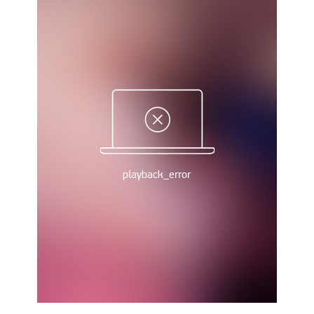
Рейтинг ФІФА
Телепрограма
RU
UA
Categories
Головна
Новини футболу
Відео
Новини футболу України
Футбольні трансфери
Останні коментарі
Конкурс прогнозів
Логін
Рейтінги
Правила
Колективний прогноз
Турніри
Чемпіонат Світу