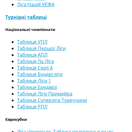
Ліга Націй УЄФА
Турнірні таблиці
Національні чемпіонати
Таблиця УПЛ
Таблиця Першої Ліги
Таблиця АПЛ
Таблиця Ла Ліга
Таблиця Серії А
Таблиця Бундесліги
Таблиця Ліги 1
Таблиця Ередівізі
Таблиця Ліги Примейра
Таблиця Суперліги Туреччини
Таблиця РПЛ
Єврокубки
Ліга Чемпіонів. Таблиці групового раунду