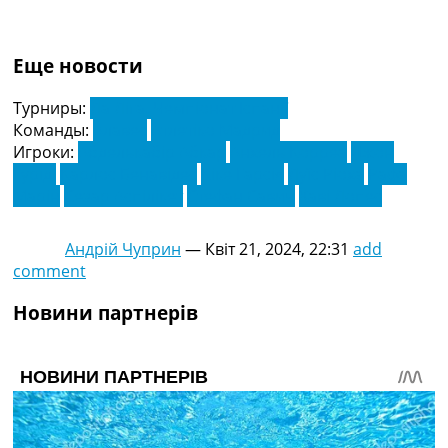
Еще новости
Турниры:
Ла Ліга. Чемпіонат Іспанії
Команды:
Алавес
Атлетіко Мадрид
Игроки:
Абделькабір Абкар
Анхель Корреа
Джон
Гуріді
Карлос Бенавідес
Кіке Гарсія
Луїс Ріоха
Рафа
Марін
Сезар Аспілікет
Стефан Савич
Хаві Лопес
Андрій Чуприн
—
Квіт 21, 2024, 22:31
add
comment
Новини партнерів