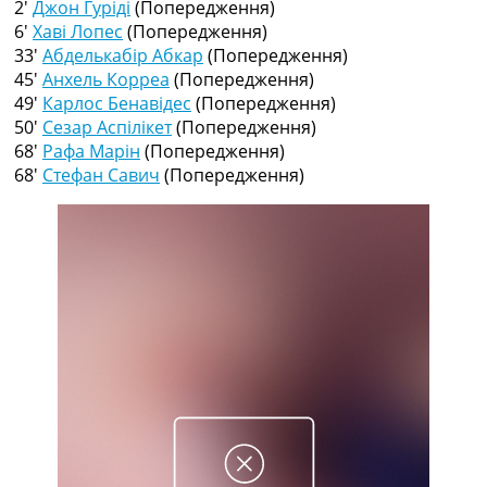
2′
Джон Гуріді
(Попередження)
Рейтинг ФІФА
6′
Хаві Лопес
(Попередження)
Телепрограма
33′
Абделькабір Абкар
(Попередження)
RU
45′
Анхель Корреа
(Попередження)
UA
49′
Карлос Бенавідес
(Попередження)
50′
Сезар Аспілікет
(Попередження)
Categories
68′
Рафа Марін
(Попередження)
68′
Стефан Савич
(Попередження)
Головна
Новини футболу
Відео
Новини футболу України
Футбольні трансфери
Останні коментарі
Конкурс прогнозів
Логін
Рейтінги
Правила
Колективний прогноз
Турніри
Чемпіонат Світу