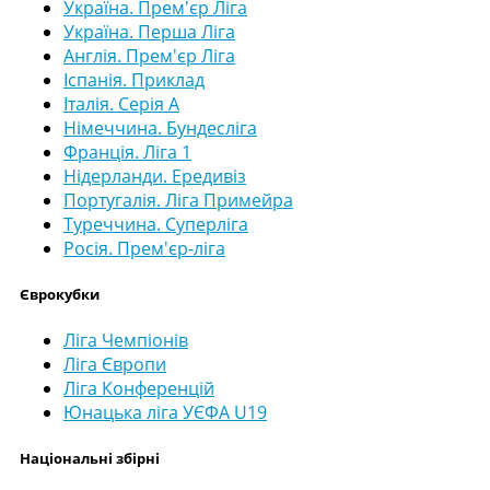
Україна. Прем'єр Ліга
Україна. Перша Ліга
Англія. Прем'єр Ліга
Іспанія. Приклад
Італія. Серія А
Німеччина. Бундесліга
Франція. Ліга 1
Нідерланди. Ередивіз
Португалія. Ліга Примейра
Туреччина. Суперліга
Росія. Прем'єр-ліга
Єврокубки
Ліга Чемпіонів
Ліга Європи
Ліга Конференцій
Юнацька ліга УЄФА U19
Національні збірні