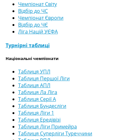
Чемпіонат Світу
Відбір до ЧС
Чемпіонат Європи
Відбір до ЧЄ
Ліга Націй УЄФА
Турнірні таблиці
Національні чемпіонати
Таблиця УПЛ
Таблиця Першої Ліги
Таблиця АПЛ
Таблиця Ла Ліга
Таблиця Серії А
Таблиця Бундесліги
Таблиця Ліги 1
Таблиця Ередівізі
Таблиця Ліги Примейра
Таблиця Суперліги Туреччини