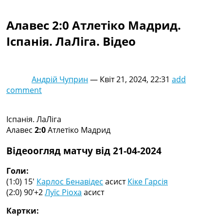
Колективний прогноз
Турніри
Алавес 2:0 Атлетіко Мадрид.
Чемпіонат Світу
Іспанія. ЛаЛіга. Відео
Україна. Прем’єр-Ліга
Україна. Перша Ліга
Ліга Чемпіонів
Англія. Прем’єр-Ліга
Андрій Чуприн
—
Квіт 21, 2024, 22:31
add
Іспанія. Ла Ліга
comment
Ще Турніри >>>
Таблиці
Чемпіонат Світу. Турнирні таблиці
Іспанія. ЛаЛіга
Таблиця УПЛ
Алавес
2:0
Атлетіко Мадрид
Перша Ліга
Таблиця АПЛ
Відеоогляд матчу від 21-04-2024
Таблиця Ла Ліги
Таблиця Ліги Чемпіонів
Голи:
Всі таблиці >>>
(1:0) 15′
Карлос Бенавідес
асист
Кіке Гарсія
Рейтинги
(2:0) 90’+2
Луїс Ріоха
асист
Рейтинг країн УЄФА
Картки:
Рейтинг клубів УЄФА