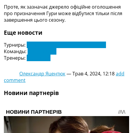
Україна. Прем’єр-Ліга
Проте, як зазначає джерело офіційне оголошення
Україна. Перша Ліга
про призначення Гури може відбутися тільки після
Ліга Чемпіонів
завершення цього сезону.
Англія. Прем’єр-Ліга
Іспанія. Ла Ліга
Еще новости
Ще Турніри >>>
Таблиці
Турниры:
Чемпіонат України з футболу. УПЛ
Чемпіонат Світу. Турнирні таблиці
Команды:
Олександрія
Таблиця УПЛ
Тренеры:
Юрій Гура
Перша Ліга
Таблиця АПЛ
Олександр Яцентюк
—
Трав 4, 2024, 12:18
add
Таблиця Ла Ліги
comment
Таблиця Ліги Чемпіонів
Всі таблиці >>>
Новини партнерів
Рейтинги
Рейтинг країн УЄФА
Рейтинг клубів УЄФА
Рейтинг ФІФА
Телепрограма