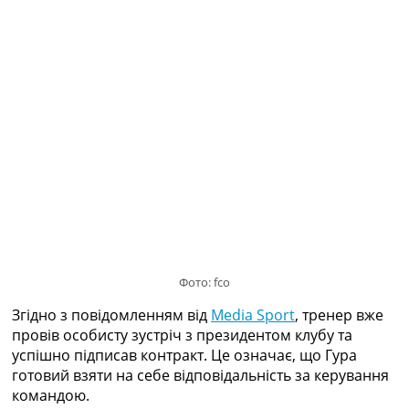
Рейтинг ФІФА
Телепрограма
RU
UA
Categories
Головна
Новини футболу
Відео
Новини футболу України
Футбольні трансфери
Останні коментарі
Конкурс прогнозів
Фото: fco
Логін
Згідно з повідомленням від
Media Sport
, тренер вже
Рейтінги
провів особисту зустріч з президентом клубу та
Правила
успішно підписав контракт. Це означає, що Гура
Колективний прогноз
готовий взяти на себе відповідальність за керування
Турніри
командою.
Чемпіонат Світу