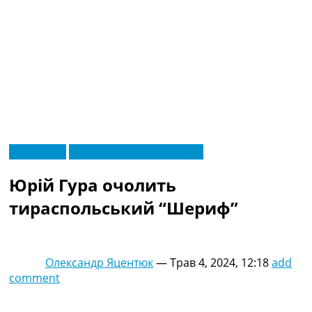
RU
Ексклюзив
Новини футболу України
UA
Головна
Меню
Юрій Гура очолить
Новини футболу
Відео
тираспольський “Шериф”
Новини футболу України
Футбольні трансфери
Останні коментарі
Олександр Яцентюк
—
Трав 4, 2024, 12:18
add
Конкурс прогнозів
comment
Логін
Рейтінги
Правила