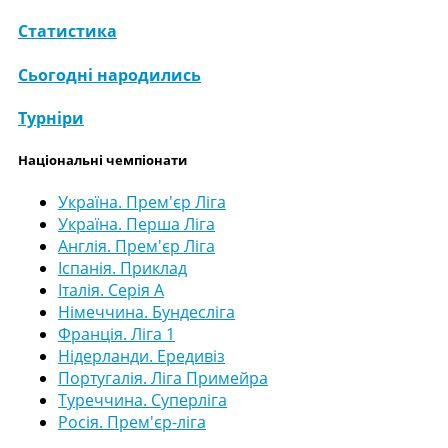
Статистика
Сьогодні народились
Турніри
Національні чемпіонати
Україна. Прем'єр Ліга
Україна. Перша Ліга
Англія. Прем'єр Ліга
Іспанія. Приклад
Італія. Серія А
Німеччина. Бундесліга
Франція. Ліга 1
Нідерланди. Ередивіз
Португалія. Ліга Примейра
Туреччина. Суперліга
Росія. Прем'єр-ліга