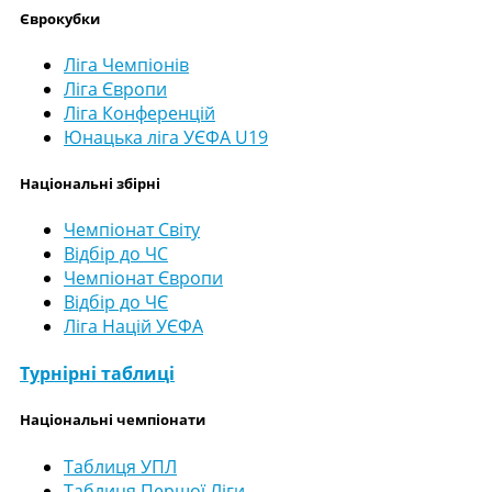
Єврокубки
Ліга Чемпіонів
Ліга Європи
Ліга Конференцій
Юнацька ліга УЄФА U19
Національні збірні
Чемпіонат Світу
Відбір до ЧС
Чемпіонат Європи
Відбір до ЧЄ
Ліга Націй УЄФА
Турнірні таблиці
Національні чемпіонати
Таблиця УПЛ
Таблиця Першої Ліги