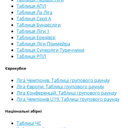
Таблиця АПЛ
Таблиця Ла Ліга
Таблиця Серії А
Таблиця Бундесліги
Таблиця Ліги 1
Таблиця Ередівізі
Таблиця Ліги Примейра
Таблиця Суперліги Туреччини
Таблиця РПЛ
Єврокубки
Ліга Чемпіонів. Таблиці групового раунду
Ліга Європи. Таблиці групового раунду
Ліга Конференцій. Таблиці групового раунду
Ліга Чемпіонів U19. Таблиці групового раунду
Національні збірні
Таблиці ЧС