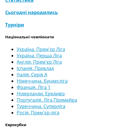
Сьогодні народились
Турніри
Національні чемпіонати
Україна. Прем'єр Ліга
Україна. Перша Ліга
Англія. Прем'єр Ліга
Іспанія. Приклад
Італія. Серія А
Німеччина. Бундесліга
Франція. Ліга 1
Нідерланди. Ередивіз
Португалія. Ліга Примейра
Туреччина. Суперліга
Росія. Прем'єр-ліга
Єврокубки