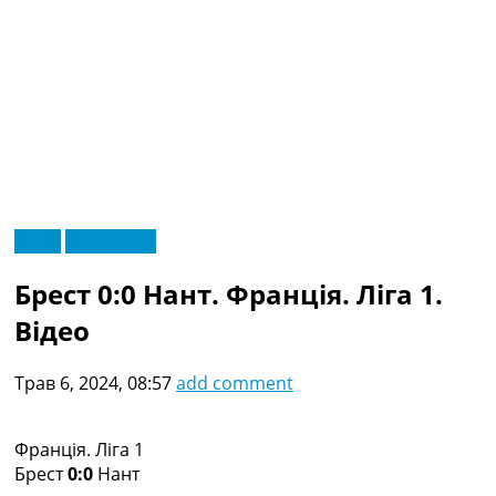
RU
Відео
Ексклюзив
UA
Головна
Меню
Брест 0:0 Нант. Франція. Ліга 1.
Новини футболу
Відео
Відео
Новини футболу України
Футбольні трансфери
Трав 6, 2024, 08:57
add comment
Останні коментарі
Конкурс прогнозів
Логін
Франція. Ліга 1
Рейтінги
Брест
0:0
Нант
Правила