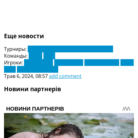
Україна. Прем’єр-Ліга
Україна. Перша Ліга
Ліга Чемпіонів
Англія. Прем’єр-Ліга
Іспанія. Ла Ліга
Еще новости
Ще Турніри >>>
Таблиці
Турниры:
Чемпіонат Франції з футболу. Ліга 1
Чемпіонат Світу. Турнирні таблиці
Команды:
Брест
Нант
Таблиця УПЛ
Игроки:
Бені Траоре
Бредлі Локо
Каморі Думбія
Кенні
Перша Ліга
Лала
Педро Чирівелла
Таблиця АПЛ
Трав 6, 2024, 08:57
add comment
Таблиця Ла Ліги
Таблиця Ліги Чемпіонів
Новини партнерів
Всі таблиці >>>
Рейтинги
Рейтинг країн УЄФА
Рейтинг клубів УЄФА
Рейтинг ФІФА
Телепрограма