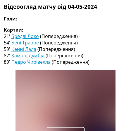
Колективний прогноз
Відеоогляд матчу від 04-05-2024
Турніри
Чемпіонат Світу
Голи:
Україна. Прем’єр-Ліга
Картки:
Україна. Перша Ліга
21′
Бредлі Локо
(Попередження)
Ліга Чемпіонів
54′
Бені Траоре
(Попередження)
Англія. Прем’єр-Ліга
59′
Кенні Лала
(Попередження)
Іспанія. Ла Ліга
87′
Каморі Думбія
(Попередження)
Ще Турніри >>>
89′
Педро Чирівелла
(Попередження)
Таблиці
Чемпіонат Світу. Турнирні таблиці
Таблиця УПЛ
Перша Ліга
Таблиця АПЛ
Таблиця Ла Ліги
Таблиця Ліги Чемпіонів
Всі таблиці >>>
Рейтинги
Рейтинг країн УЄФА
Рейтинг клубів УЄФА