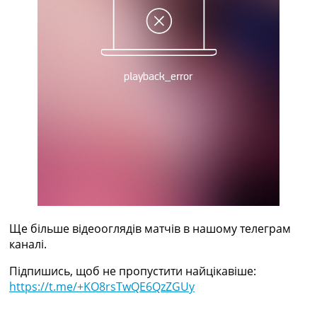
Рейтинг ФІФА
Телепрограма
RU
UA
Categories
Головна
Новини футболу
Відео
Новини футболу України
Футбольні трансфери
Останні коментарі
Конкурс прогнозів
Ще більше відеооглядів матчів в нашому телеграм
Логін
каналі.
Рейтінги
Правила
Підпишись, щоб не пропустити найцікавіше:
Колективний прогноз
https://t.me/+KO8rsTwQE6QzZGUy
Турніри
Чемпіонат Світу