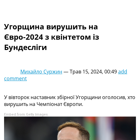
Колективний прогноз
Турніри
Чемпіонат Світу
Угорщина вирушить на
Україна. Прем’єр-Ліга
Україна. Перша Ліга
Євро-2024 з квінтетом із
Ліга Чемпіонів
Бундесліги
Англія. Прем’єр-Ліга
Іспанія. Ла Ліга
Ще Турніри >>>
Таблиці
Михайло Суржин
—
Трав 15, 2024, 00:49
add
Чемпіонат Світу. Турнирні таблиці
comment
Таблиця УПЛ
Перша Ліга
Таблиця АПЛ
У вівторок наставник збірної Угорщини оголосив, хто
Таблиця Ла Ліги
вирушить на Чемпіонат Європи.
Таблиця Ліги Чемпіонів
Embed from Getty Images
Всі таблиці >>>
Рейтинги
Рейтинг країн УЄФА
Рейтинг клубів УЄФА