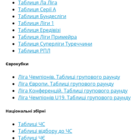
Таблиця Ла Ліга
Таблиця Серії А
Таблиця Бундесліги
Таблиця Ліги 1
Таблиця Ередівізі
Таблиця Ліги Примейра
Таблиця Суперліги Туреччини
Таблиця РПЛ
Єврокубки
Ліга Чемпіонів. Таблиці групового раунду
Ліга Європи. Таблиці групового раунду
Ліга Конференцій. Таблиці групового раунду
Ліга Чемпіонів U19. Таблиці групового раунду
Національні збірні
Таблиці ЧС
Таблиці відбору до ЧС
Таблиці ЧЄ