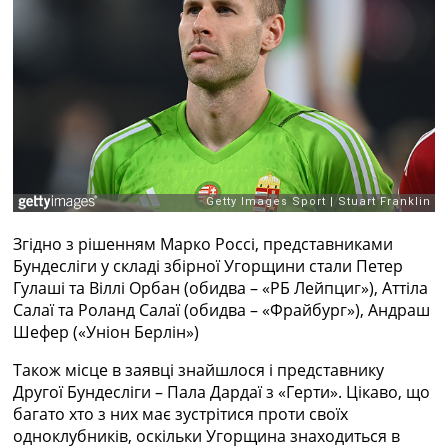
Рейтинг ФІФА
Телепрограма
RU
UA
Categories
Головна
Новини футболу
Відео
Новини футболу України
Згідно з рішенням Марко Россі, представниками
Футбольні трансфери
Бундесліги у складі збірної Угорщини стали Петер
Останні коментарі
Гулаші та Віллі Орбан (обидва – «РБ Лейпциг»), Аттіла
Конкурс прогнозів
Салаї та Роланд Салаї (обидва – «Фрайбург»), Андраш
Логін
Шефер («Уніон Берлін»)
Рейтінги
Також місце в заявці знайшлося і представнику
Правила
Другої Бундесліги – Пала Дардаї з «Герти». Цікаво, що
Колективний прогноз
багато хто з них має зустрітися проти своїх
Турніри
одноклубників, оскільки Угорщина знаходиться в
Чемпіонат Світу