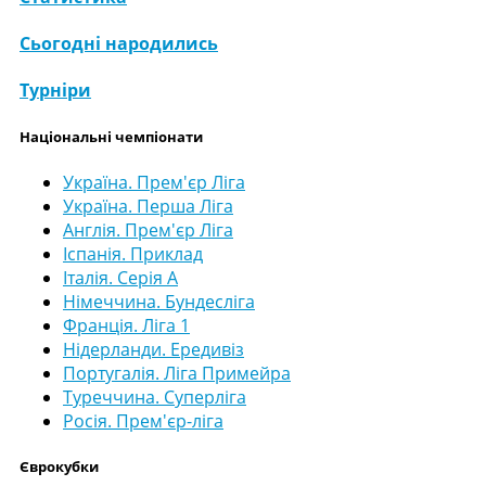
Сьогодні народились
Турніри
Національні чемпіонати
Україна. Прем'єр Ліга
Україна. Перша Ліга
Англія. Прем'єр Ліга
Іспанія. Приклад
Італія. Серія А
Німеччина. Бундесліга
Франція. Ліга 1
Нідерланди. Ередивіз
Португалія. Ліга Примейра
Туреччина. Суперліга
Росія. Прем'єр-ліга
Єврокубки