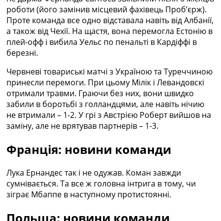
роботи (його замінив місцевий фахівець Проб’єрж).
Проте команда все одно відставала навіть від Албанії,
а також від Чехії. На щастя, вона перемогла Естонію в
плей-офф і вибила Уельс по пенальті в Кардіффі в
березні.
Червневі товариські матчі з Україною та Туреччиною
принесли перемоги. При цьому Мілік і Левандовскі
отримали травми. Граючи без них, вони швидко
забили в боротьбі з голландцями, але навіть нічию
не втримали – 1-2. У грі з Австрією Роберт вийшов на
заміну, але не врятував партнерів – 1-3.
Франція: новини команди
Лука Ернандес так і не одужав. Коман завжди
сумнівається. Та все ж головна інтрига в тому, чи
зіграє Мбаппе в наступному протистоянні.
Польща: новини команди