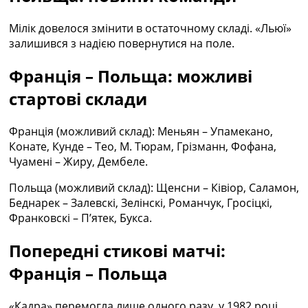
Мілік довелося змінити в остаточному складі. «Льюї»
залишився з надією повернутися на поле.
Франція – Польща: можливі
стартові склади
Франція (можливий склад): Меньян – Упамекано,
Конате, Кунде – Тео, М. Тюрам, Грізманн, Фофана,
Чуамені – Жиру, Дембеле.
Польща (можливий склад): Щенсни – Ківіор, Саламон,
Беднарек – Залевскі, Зелінскі, Романчук, Гросіцкі,
Франковскі – П’ятек, Букса.
Попередні стикові матчі:
Франція – Польща
«Кадра» перемогла лише одного разу, у 1982 році.