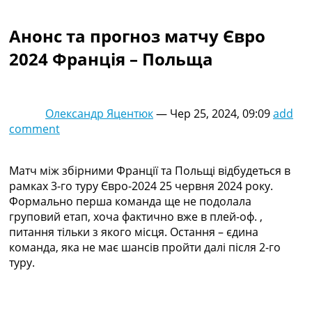
Колективний прогноз
Турніри
Анонс та прогноз матчу Євро
Чемпіонат Світу
2024 Франція – Польща
Україна. Прем’єр-Ліга
Україна. Перша Ліга
Ліга Чемпіонів
Англія. Прем’єр-Ліга
Олександр Яцентюк
—
Чер 25, 2024, 09:09
add
Іспанія. Ла Ліга
comment
Ще Турніри >>>
Таблиці
Чемпіонат Світу. Турнирні таблиці
Матч між збірними Франції та Польщі відбудеться в
Таблиця УПЛ
рамках 3-го туру Євро-2024 25 червня 2024 року.
Перша Ліга
Формально перша команда ще не подолала
Таблиця АПЛ
груповий етап, хоча фактично вже в плей-оф. ,
Таблиця Ла Ліги
питання тільки з якого місця. Остання – єдина
Таблиця Ліги Чемпіонів
команда, яка не має шансів пройти далі після 2-го
Всі таблиці >>>
туру.
Рейтинги
Рейтинг країн УЄФА
Рейтинг клубів УЄФА