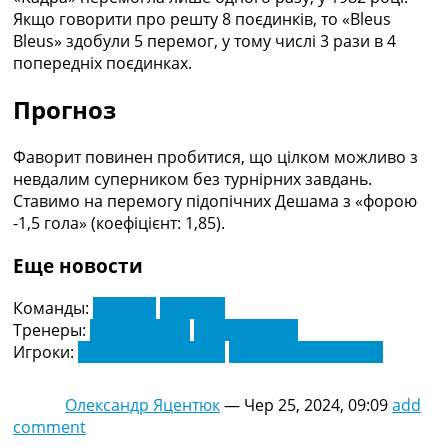
Якщо говорити про решту 8 поєдинків, то «Bleus
Bleus» здобули 5 перемог, у тому числі 3 рази в 4
попередніх поєдинках.
Прогноз
Фаворит повинен пробитися, що цілком можливо з
невдалим суперником без турнірних завдань.
Ставимо на перемогу підопічних Дешама з «форою
-1,5 гола» (коефіцієнт: 1,85).
Еще новости
Команды:
Польща
Франція
Тренеры:
Дідьє Дешам
Міхал Пробір
Игроки:
Едуардо Камавінга
Мартін Свідерський
Олександр Яцентюк
—
Чер 25, 2024, 09:09
add
comment