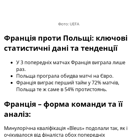
Україна. Прем’єр-Ліга
Україна. Перша Ліга
Ліга Чемпіонів
Фото: UEFA
Англія. Прем’єр-Ліга
Іспанія. Ла Ліга
Франція проти Польщі: ключові
Ще Турніри >>>
Таблиці
статистичні дані та тенденції
Чемпіонат Світу. Турнирні таблиці
Таблиця УПЛ
У 3 попередніх матчах Франція виграла лише
Перша Ліга
раз.
Таблиця АПЛ
Польща програла обидва матчі на Євро.
Таблиця Ла Ліги
Франція виграє перший тайм у 72% матчів,
Таблиця Ліги Чемпіонів
Польща те ж саме в 54% протистоянь.
Всі таблиці >>>
Рейтинги
Франція – форма команди та її
Рейтинг країн УЄФА
аналіз:
Рейтинг клубів УЄФА
Рейтинг ФІФА
Телепрограма
Минулорічна кваліфікація «Bleus» подолали так, як і
очікувалося від фіналіста обох попередніх