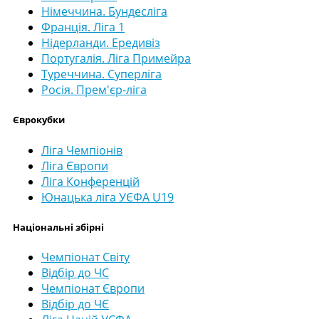
Німеччина. Бундесліга
Франція. Ліга 1
Нідерланди. Ередивіз
Португалія. Ліга Примейра
Туреччина. Суперліга
Росія. Прем'єр-ліга
Єврокубки
Ліга Чемпіонів
Ліга Європи
Ліга Конференцій
Юнацька ліга УЄФА U19
Національні збірні
Чемпіонат Світу
Відбір до ЧС
Чемпіонат Європи
Відбір до ЧЄ