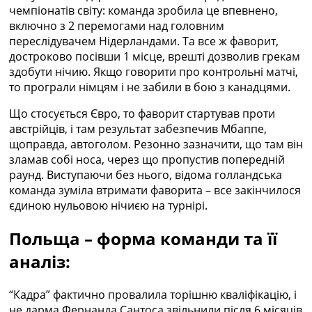
чемпіонатів світу: команда зробила це впевнено,
включно з 2 перемогами над головним
переслідувачем Нідерландами. Та все ж фаворит,
достроково посівши 1 місце, врешті дозволив грекам
здобути нічию. Якщо говорити про контрольні матчі,
то програли німцям і не забили в бою з канадцями.
Що стосується Євро, то фаворит стартував проти
австрійців, і там результат забезпечив Мбаппе,
щоправда, автоголом. Резонно зазначити, що там він
зламав собі носа, через що пропустив попередній
раунд. Виступаючи без нього, відома голландська
команда зуміла втримати фаворита – все закінчилося
єдиною нульовою нічиєю на турнірі.
Польща – форма команди та її
аналіз:
“Кадра” фактично провалила торішню кваліфікацію, і
не дарма Фернанда Сантоса звільнили після 6 місяців