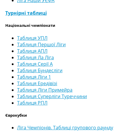
Ліга Націй УЄФА
Турнірні таблиці
Національні чемпіонати
Таблиця УПЛ
Таблиця Першої Ліги
Таблиця АПЛ
Таблиця Ла Ліга
Таблиця Серії А
Таблиця Бундесліги
Таблиця Ліги 1
Таблиця Ередівізі
Таблиця Ліги Примейра
Таблиця Суперліги Туреччини
Таблиця РПЛ
Єврокубки
Ліга Чемпіонів. Таблиці групового раунду