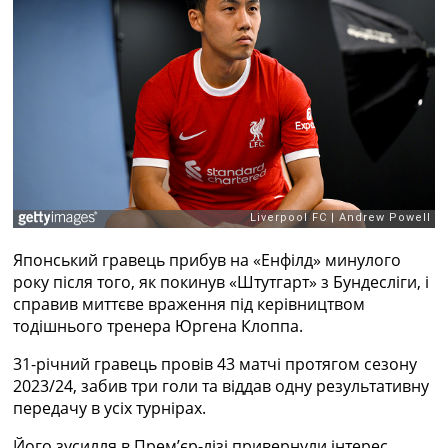
Рейтинг ФІФА
Телепрограма
RU
UA
Categories
Головна
Новини футболу
Відео
Новини футболу України
Японський гравець прибув на «Енфілд» минулого
Футбольні трансфери
року після того, як покинув «Штутгарт» з Бундесліги, і
Останні коментарі
справив миттєве враження під керівництвом
Конкурс прогнозів
тодішнього тренера Юргена Клоппа.
Логін
Рейтінги
31-річний гравець провів 43 матчі протягом сезону
Правила
2023/24, забив три голи та віддав одну результативну
Колективний прогноз
передачу в усіх турнірах.
Турніри
Чемпіонат Світу
Його зусилля в Прем’єр-лізі привернули інтерес