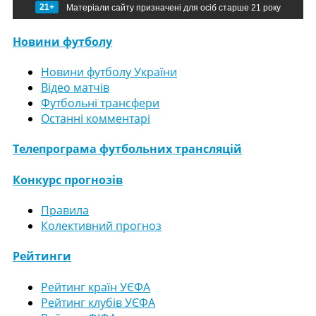
21+
Матеріали сайту призначені для осіб старше 21 року
Новини футболу
Новини футболу України
Відео матчів
Футбольні трансфери
Останні комментарі
Телепрограма футбольних трансляцій
Конкурс прогнозів
Правила
Колективний прогноз
Рейтинги
Рейтинг країн УЄФА
Рейтинг клубів УЄФА