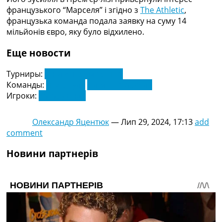
Україна. Прем’єр-Ліга
французького “Марселя” і згідно з
The Athletic
,
Україна. Перша Ліга
французька команда подала заявку на суму 14
Ліга Чемпіонів
мільйонів євро, яку було відхилено.
Англія. Прем’єр-Ліга
Іспанія. Ла Ліга
Еще новости
Ще Турніри >>>
Таблиці
Турниры:
Англія. Прем'єр-Ліга
Чемпіонат Світу. Турнирні таблиці
Команды:
Ліверпуль
Олімпік Марсель
Таблиця УПЛ
Игроки:
Ватару Ендо
Перша Ліга
Таблиця АПЛ
Олександр Яцентюк
—
Лип 29, 2024, 17:13
add
Таблиця Ла Ліги
comment
Таблиця Ліги Чемпіонів
Всі таблиці >>>
Новини партнерів
Рейтинги
Рейтинг країн УЄФА
Рейтинг клубів УЄФА
Рейтинг ФІФА
Телепрограма