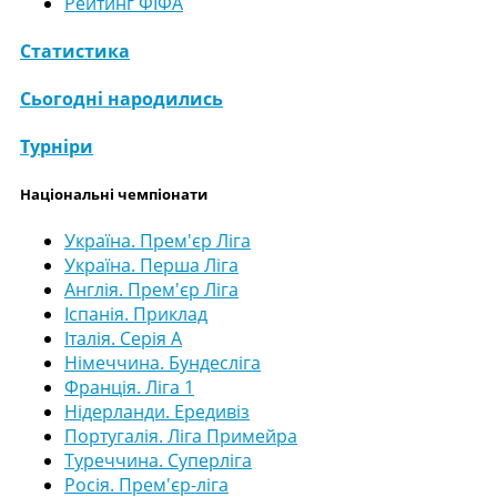
Рейтинг ФІФА
Статистика
Сьогодні народились
Турніри
Національні чемпіонати
Україна. Прем'єр Ліга
Україна. Перша Ліга
Англія. Прем'єр Ліга
Іспанія. Приклад
Італія. Серія А
Німеччина. Бундесліга
Франція. Ліга 1
Нідерланди. Ередивіз
Португалія. Ліга Примейра
Туреччина. Суперліга
Росія. Прем'єр-ліга