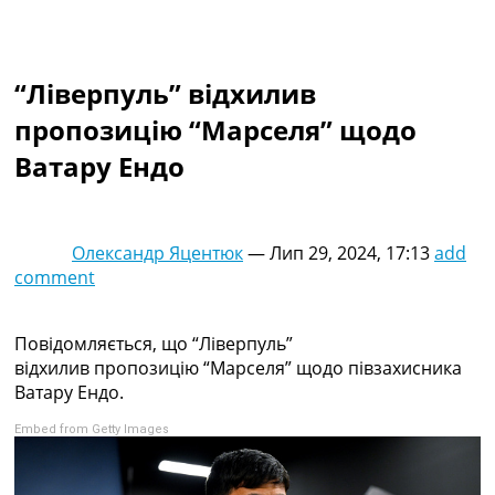
Колективний прогноз
Турніри
Чемпіонат Світу
“Ліверпуль” відхилив
Україна. Прем’єр-Ліга
Україна. Перша Ліга
пропозицію “Марселя” щодо
Ліга Чемпіонів
Ватару Ендо
Англія. Прем’єр-Ліга
Іспанія. Ла Ліга
Ще Турніри >>>
Таблиці
Олександр Яцентюк
—
Лип 29, 2024, 17:13
add
Чемпіонат Світу. Турнирні таблиці
comment
Таблиця УПЛ
Перша Ліга
Таблиця АПЛ
Повідомляється, що “Ліверпуль”
Таблиця Ла Ліги
відхилив пропозицію “Марселя” щодо півзахисника
Таблиця Ліги Чемпіонів
Ватару Ендо.
Всі таблиці >>>
Embed from Getty Images
Рейтинги
Рейтинг країн УЄФА
Рейтинг клубів УЄФА