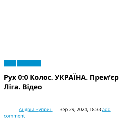
RU
Відео
Ексклюзив
UA
Головна
Меню
Рух 0:0 Колос. УКРАЇНА. Прем’єр
Новини футболу
Відео
Ліга. Відео
Новини футболу України
Футбольні трансфери
Останні коментарі
Андрій Чуприн
—
Вер 29, 2024, 18:33
add
Конкурс прогнозів
comment
Логін
Рейтінги
Правила