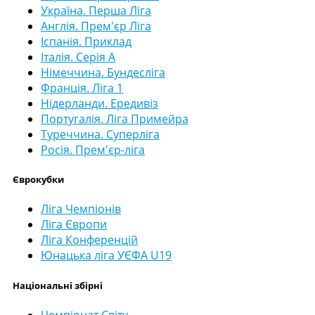
Україна. Перша Ліга
Англія. Прем'єр Ліга
Іспанія. Приклад
Італія. Серія А
Німеччина. Бундесліга
Франція. Ліга 1
Нідерланди. Ередивіз
Португалія. Ліга Примейра
Туреччина. Суперліга
Росія. Прем'єр-ліга
Єврокубки
Ліга Чемпіонів
Ліга Європи
Ліга Конференцій
Юнацька ліга УЄФА U19
Національні збірні
Чемпіонат Світу