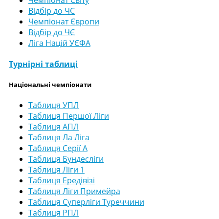
Відбір до ЧС
Чемпіонат Європи
Відбір до ЧЄ
Ліга Націй УЄФА
Турнірні таблиці
Національні чемпіонати
Таблиця УПЛ
Таблиця Першої Ліги
Таблиця АПЛ
Таблиця Ла Ліга
Таблиця Серії А
Таблиця Бундесліги
Таблиця Ліги 1
Таблиця Ередівізі
Таблиця Ліги Примейра
Таблиця Суперліги Туреччини
Таблиця РПЛ