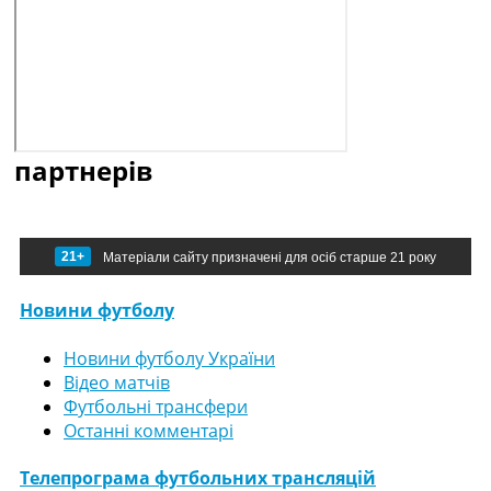
партнерів
21+
Матеріали сайту призначені для осіб старше 21 року
Новини футболу
Новини футболу України
Відео матчів
Футбольні трансфери
Останні комментарі
Телепрограма футбольних трансляцій