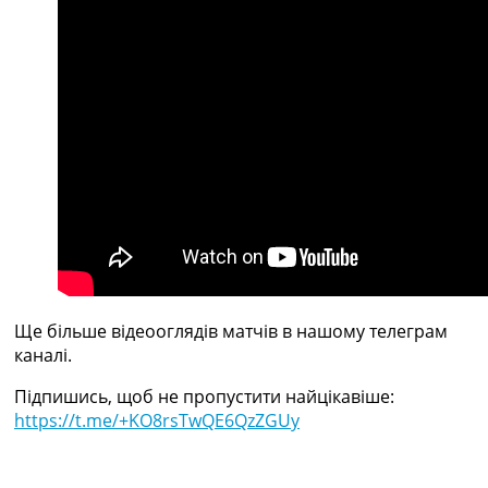
Рейтинг ФІФА
Телепрограма
RU
UA
Categories
Головна
Новини футболу
Відео
Новини футболу України
Футбольні трансфери
Останні коментарі
Ще більше відеооглядів матчів в нашому телеграм
Конкурс прогнозів
каналі.
Логін
Рейтінги
Підпишись, щоб не пропустити найцікавіше:
Правила
https://t.me/+KO8rsTwQE6QzZGUy
Колективний прогноз
Турніри
Чемпіонат Світу