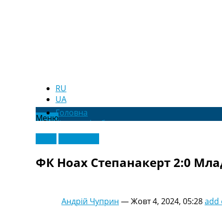
RU
UA
Головна
Меню
Новини футболу
Відео
Відео
Ексклюзив
Новини футболу України
Футбольні трансфери
ФК Ноах Степанакерт 2:0 Млад
Останні коментарі
Конкурс прогнозів
Логін
Рейтінги
Андрій Чуприн
—
Жовт 4, 2024, 05:28
add
Правила
Колективний прогноз