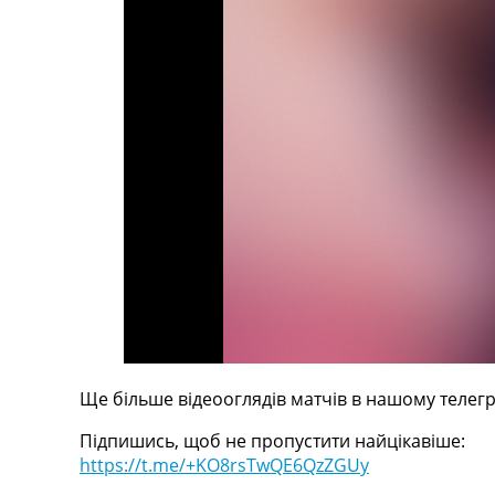
Телепрограма
RU
UA
Categories
Головна
Новини футболу
Відео
Новини футболу України
Футбольні трансфери
Останні коментарі
Конкурс прогнозів
Логін
Рейтінги
Правила
Ще більше відеооглядів матчів в нашому телегр
Колективний прогноз
Підпишись, щоб не пропустити найцікавіше:
Турніри
https://t.me/+KO8rsTwQE6QzZGUy
Чемпіонат Світу
Україна. Прем’єр-Ліга