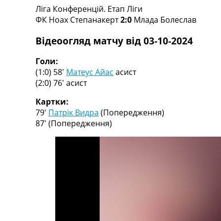
Ліга Конференцій. Етап Ліги
Турніри
ФК Ноах Степанакерт
2:0
Млада Болеслав
Чемпіонат Світу
Україна. Прем’єр-Ліга
Відеоогляд матчу від 03-10-2024
Україна. Перша Ліга
Ліга Чемпіонів
Голи:
Англія. Прем’єр-Ліга
(1:0) 58′
Матеус Айас
асист
Іспанія. Ла Ліга
(2:0) 76′
асист
Ще Турніри >>>
Таблиці
Картки:
Чемпіонат Світу. Турнирні таблиці
79′
Патрік Видра
(Попередження)
Таблиця УПЛ
87′
(Попередження)
Перша Ліга
Таблиця АПЛ
Таблиця Ла Ліги
Таблиця Ліги Чемпіонів
Всі таблиці >>>
Рейтинги
Рейтинг країн УЄФА
Рейтинг клубів УЄФА
Рейтинг ФІФА