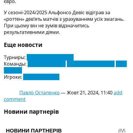
євро.
Україна. Прем’єр-Ліга
Україна. Перша Ліга
У сезоні-2024/2025 Альфонсо Девіс відіграв за
Ліга Чемпіонів
«роттен» дев’ять матчів з урахуванням усіх змагань.
Англія. Прем’єр-Ліга
При цьому він не зумів відзначитись
Іспанія. Ла Ліга
результативними діями.
Ще Турніри >>>
Таблиці
Еще новости
Чемпіонат Світу. Турнирні таблиці
Таблиця УПЛ
Турниры:
Англія. Прем'єр-Ліга
Перша Ліга
Команды:
Баварія Мюнхен
Манчестер Юнайтед
Реал
Таблиця АПЛ
Мадрид
Таблиця Ла Ліги
Игроки:
Альфонсо Девіс
Таблиця Ліги Чемпіонів
Всі таблиці >>>
Павло Остапенко
—
Жовт 21, 2024, 11:40
add
Рейтинги
comment
Рейтинг країн УЄФА
Рейтинг клубів УЄФА
Новини партнерів
Рейтинг ФІФА
Телепрограма