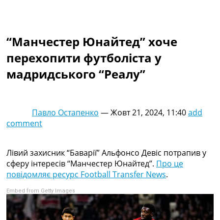
Колективний прогноз
Турніри
Чемпіонат Світу
“Манчестер Юнайтед” хоче
Україна. Прем’єр-Ліга
Україна. Перша Ліга
перехопити футболіста у
Ліга Чемпіонів
мадридського “Реалу”
Англія. Прем’єр-Ліга
Іспанія. Ла Ліга
Ще Турніри >>>
Таблиці
Павло Остапенко
—
Жовт 21, 2024, 11:40
add
Чемпіонат Світу. Турнирні таблиці
comment
Таблиця УПЛ
Перша Ліга
Таблиця АПЛ
Лівий захисник “Баварії” Альфонсо Девіс потрапив у
Таблиця Ла Ліги
сферу інтересів “Манчестер Юнайтед”.
Про це
Таблиця Ліги Чемпіонів
повідомляє ресурс Football Transfer News
.
Всі таблиці >>>
Embed from Getty Images
Рейтинги
Рейтинг країн УЄФА
Рейтинг клубів УЄФА