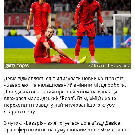
Рейтинг ФІФА
Телепрограма
RU
UA
Categories
Головна
Новини футболу
Відео
Новини футболу України
Девіс відмовляється підписувати новий контракт із
Футбольні трансфери
«Баварією» та налаштований змінити місце роботи.
Останні коментарі
Донедавна основним претендентом на канадця
Конкурс прогнозів
вважався мадридський “Реал”. Втім, «МЮ» хоче
Логін
перехопити гравця у найтитулованішого клубу
Рейтінги
Старого світу.
Правила
Колективний прогноз
З чуток, «Баварія» вже готується до від’їзду Девіса.
Турніри
Трансфер потягне на суму щонайменше 50 мільйонів
Чемпіонат Світу