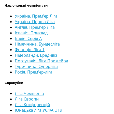
Національні чемпіонати
Україна. Прем'єр Ліга
Україна. Перша Ліга
Англія. Прем'єр Ліга
Іспанія. Приклад
Італія. Серія А
Німеччина. Бундесліга
Франція. Ліга 1
Нідерланди. Ередивіз
Португалія. Ліга Примейра
Туреччина. Суперліга
Росія. Прем'єр-ліга
Єврокубки
Ліга Чемпіонів
Ліга Європи
Ліга Конференцій
Юнацька ліга УЄФА U19